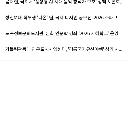
음저협, 국회서 '생성형 AI 시대 음악 창작자 보호' 정책 토론회 10일 개최
성신여대 학부생 '다온' 팀, 국제 디자인 공모전 '2026 스파크 어워드' 동상 수상
도곡정보문화도서관, 심화 인문학 강좌 '2026 지혜학교' 운영
가톨릭관동대 인문도시사업센터, '강릉국가유산야행' 참가 시민 15명 모집