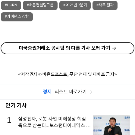
#HURN
#허론컨설팅그룹
#2025년 2분기
#재무 결과
#가이던스 상향
미국증권거래소 공시팀 의 다른 기사 보러 가기
<저작권자 © 비욘드포스트, 무단 전재 및 재배포 금지>
경제
리스트 바로가기
인기 기사
1
삼성전자, 로봇 사업 미래성장 핵심
축으로 삼는다...보스턴다이내믹스 출
신 이동건 부사장, 로보틱스 전략팀장