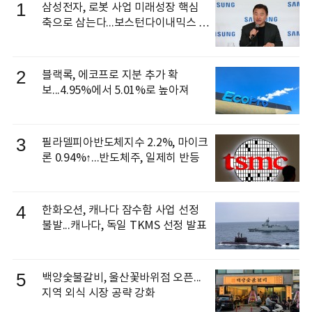
1
삼성전자, 로봇 사업 미래성장 핵심
축으로 삼는다...보스턴다이내믹스 출
신 이동건 부사장, 로보틱스 전략팀장
으로 선임
2
블랙록, 에코프로 지분 추가 확
보...4.95%에서 5.01%로 높아져
3
필라델피아반도체지수 2.2%, 마이크
론 0.94%↑...반도체주, 일제히 반등
4
한화오션, 캐나다 잠수함 사업 선정
불발...캐나다, 독일 TKMS 선정 발표
5
백양숯불갈비, 울산꽃바위점 오픈...
지역 외식 시장 공략 강화