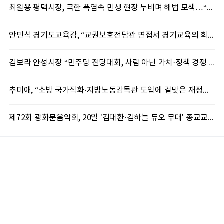
최원용 평택시장, 극한 폭염속 민생 현장 누비며 해법 모색…“현장에 답 있다”
안민석 경기도교육감, “교권보호전담관 면접서 경기교육의 희망 봤다”
김보라 안성시장 “민주당 전당대회, 사람 아닌 가치·정책 경쟁 돼야”
추미애, “소방 국가직화·지방노동감독관 도입에 걸맞은 재정체계 완성해야”
제72회 광화문음악회, 20일 '김대환·김하늘 듀오 무대' 종교교회서 무료 개최