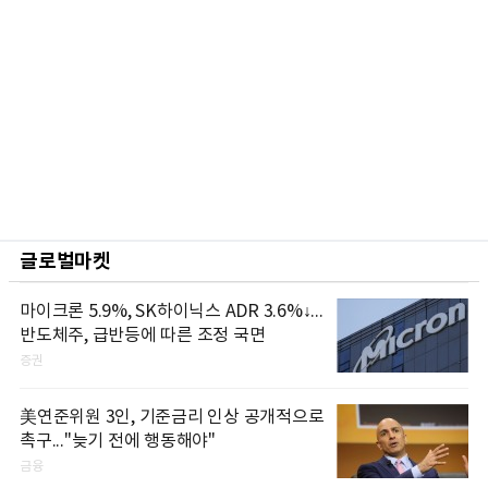
글로벌마켓
마이크론 5.9%, SK하이닉스 ADR 3.6%↓...
반도체주, 급반등에 따른 조정 국면
증권
美연준위원 3인, 기준금리 인상 공개적으로
촉구..."늦기 전에 행동해야"
금융