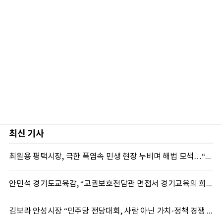
최신 기사
최원용 평택시장, 극한 폭염속 민생 현장 누비며 해법 모색…“현장에 답 있다”
안민석 경기도교육감, “교권보호전담관 면접서 경기교육의 희망 봤다”
김보라 안성시장 “민주당 전당대회, 사람 아닌 가치·정책 경쟁 돼야”