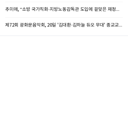
추미애, “소방 국가직화·지방노동감독관 도입에 걸맞은 재정체계 완성해야”
제72회 광화문음악회, 20일 '김대환·김하늘 듀오 무대' 종교교회서 무료 개최