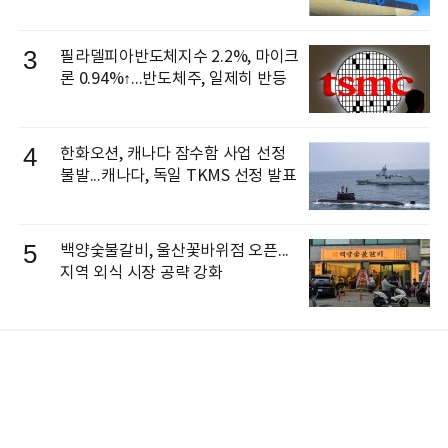
3
필라델피아반도체지수 2.2%, 마이크
론 0.94%↑...반도체주, 일제히 반등
4
한화오션, 캐나다 잠수함 사업 선정
불발...캐나다, 독일 TKMS 선정 발표
5
백양숯불갈비, 울산꽃바위점 오픈...
지역 외식 시장 공략 강화