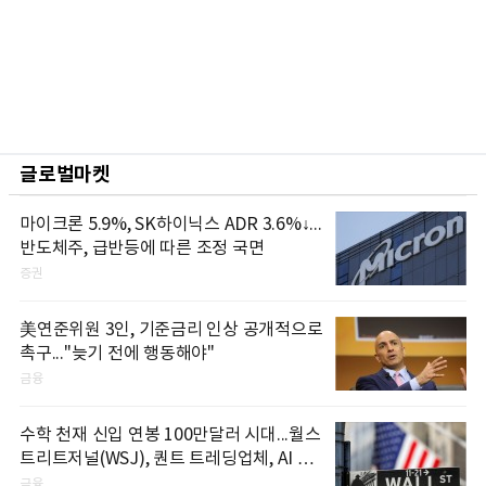
글로벌마켓
마이크론 5.9%, SK하이닉스 ADR 3.6%↓...
반도체주, 급반등에 따른 조정 국면
증권
美연준위원 3인, 기준금리 인상 공개적으로
촉구..."늦기 전에 행동해야"
금융
수학 천재 신입 연봉 100만달러 시대...월스
트리트저널(WSJ), 퀀트 트레딩업체, AI 기
업들 인재 확보 경쟁
금융