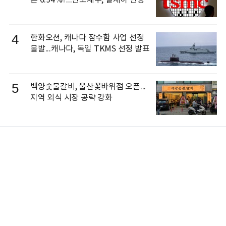
론 0.94%↑...반도체주, 일제히 반등
4
한화오션, 캐나다 잠수함 사업 선정
불발...캐나다, 독일 TKMS 선정 발표
5
백양숯불갈비, 울산꽃바위점 오픈...
지역 외식 시장 공략 강화