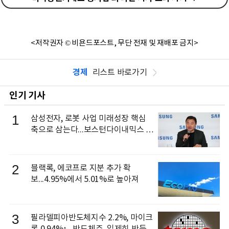
<저작권자 © 비욘드포스트, 무단 전재 및 재배포 금지>
경제
리스트 바로가기
인기 기사
1
삼성전자, 로봇 사업 미래성장 핵심
축으로 삼는다...보스턴다이내믹스 출
신 이동건 부사장, 로보틱스 전략팀장
으로 선임
2
블랙록, 에코프로 지분 추가 확
보...4.95%에서 5.01%로 높아져
3
필라델피아반도체지수 2.2%, 마이크