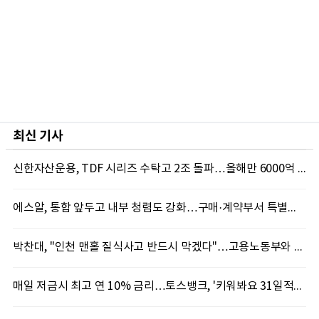
최신 기사
신한자산운용, TDF 시리즈 수탁고 2조 돌파…올해만 6000억 몰려
에스알, 통합 앞두고 내부 청렴도 강화…구매·계약부서 특별교육
박찬대, "인천 맨홀 질식사고 반드시 막겠다"…고용노동부와 안전관리 혁신 선언
매일 저금시 최고 연 10% 금리…토스뱅크, '키워봐요 31일적금' 출시