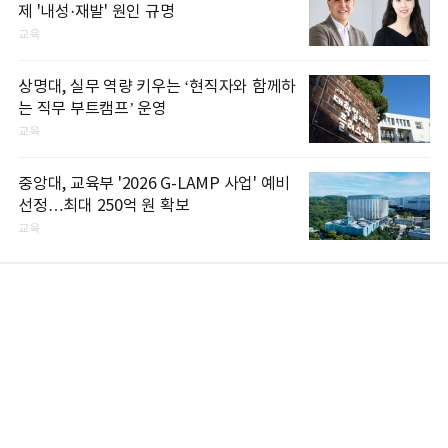
제 '내성·재발' 원인 규명
교육
상명대, 실무 역량 키우는 ‘현직자와 함께하
는 직무 부트캠프’ 운영
교육
중앙대, 교육부 '2026 G-LAMP 사업' 예비
선정…최대 250억 원 확보
교육