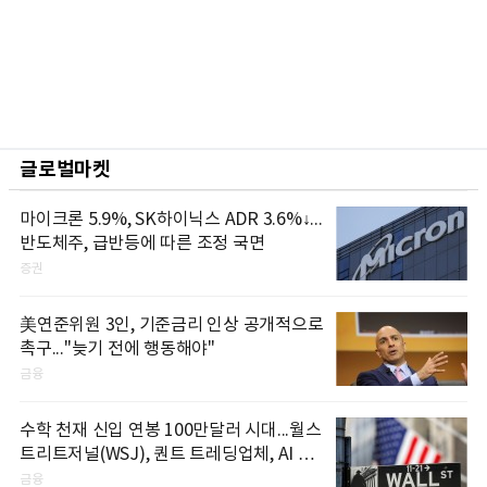
글로벌마켓
마이크론 5.9%, SK하이닉스 ADR 3.6%↓...
반도체주, 급반등에 따른 조정 국면
증권
美연준위원 3인, 기준금리 인상 공개적으로
촉구..."늦기 전에 행동해야"
금융
수학 천재 신입 연봉 100만달러 시대...월스
트리트저널(WSJ), 퀀트 트레딩업체, AI 기
업들 인재 확보 경쟁
금융