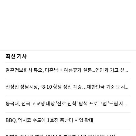
최신 기사
결혼정보회사 듀오, 미혼남녀 여름휴가 설문...연인과 가고 싶은 국내 여행지 1위 제주
신상진 성남시장, “8·10 항쟁 정신 계승…대한민국 기준 도시로 도약”
동국대, 전국 고교생 대상 '진로·진학' 탐색 프로그램 '드림 서치' 29일 개최
BBQ, 멕시코 수도에 1호점 중남미 사업 확대