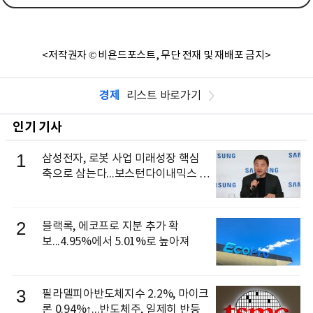
<저작권자 © 비욘드포스트, 무단 전재 및 재배포 금지>
경제
리스트 바로가기
인기 기사
1
삼성전자, 로봇 사업 미래성장 핵심
축으로 삼는다...보스턴다이내믹스 출
신 이동건 부사장, 로보틱스 전략팀장
으로 선임
2
블랙록, 에코프로 지분 추가 확
보...4.95%에서 5.01%로 높아져
3
필라델피아반도체지수 2.2%, 마이크
론 0.94%↑...반도체주, 일제히 반등