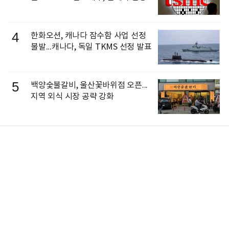
4
한화오션, 캐나다 잠수함 사업 선정
불발...캐나다, 독일 TKMS 선정 발표
5
백양숯불갈비, 울산꽃바위점 오픈...
지역 외식 시장 공략 강화