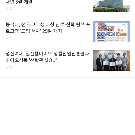
내년 3월 개원
교육
동국대, 전국 고교생 대상 진로·진학 탐색 프
로그램 '드림 서치' 29일 개최
교육
성신여대, 일진웰바이오·영월산업진흥원과
바이오식품 '산학관 MOU'
교육