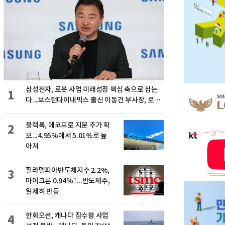
삼성전자, 로봇 사업 미래성장 핵심 축으로 삼는
1
다...보스턴다이내믹스 출신 이동건 부사장, 로보
틱스 전략팀장으로 선임
블랙록, 에코프로 지분 추가 확
2
보...4.95%에서 5.01%로 높
아져
필라델피아반도체지수 2.2%,
3
마이크론 0.94%↑...반도체주,
일제히 반등
한화오션, 캐나다 잠수함 사업
4