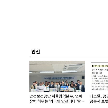
안전
안전보건공단 서울광역본부, 언어
에스알, 공공
장벽 허무는 ‘외국인 안전리더’ 발대
공문서 포맷
식 개최