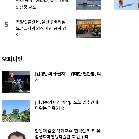
선정 불발...캐나다, 독일 TKM
S 선정 발표
백양숯불갈비, 울산꽃바위점
5
오픈...지역 외식 시장 공략 강
화
오피니언
[신형범의 千글자]...위대한 편안함, 의
자
[이경복의 아침생각]...오늘 입추인데,
더위는 더욱 기승
한동대 김준 석좌교수, 한국인 최초 ‘유
럽생화학연맹학술원’ 회원 위촉