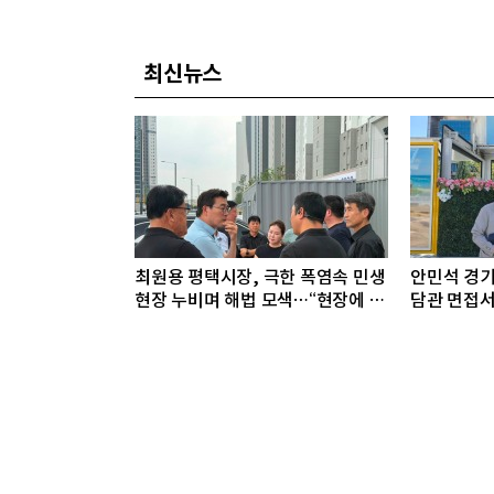
최신뉴스
최원용 평택시장, 극한 폭염속 민생
안민석 경기
현장 누비며 해법 모색…“현장에 답
담관 면접서
있다”