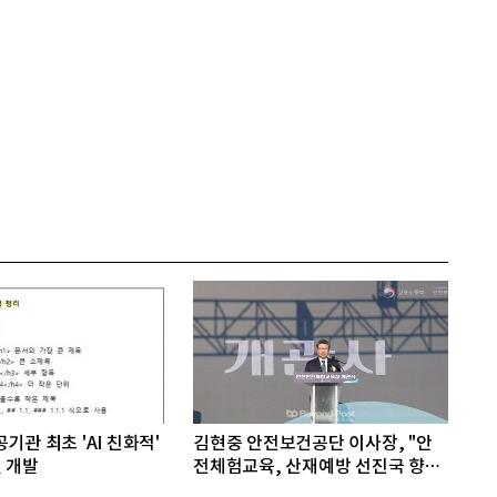
기관 최초 'AI 친화적'
김현중 안전보건공단 이사장, "안
 개발
전체험교육, 산재예방 선진국 향한
첫걸음"