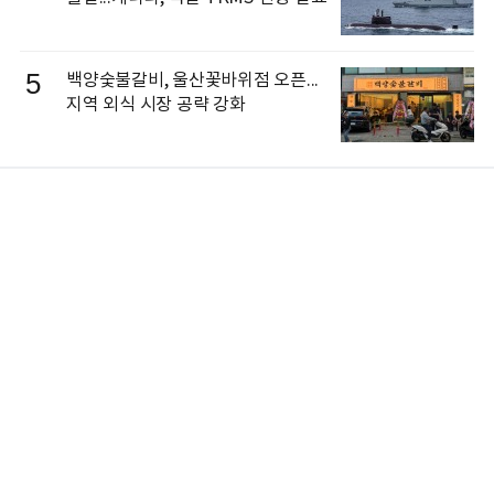
5
백양숯불갈비, 울산꽃바위점 오픈...
지역 외식 시장 공략 강화