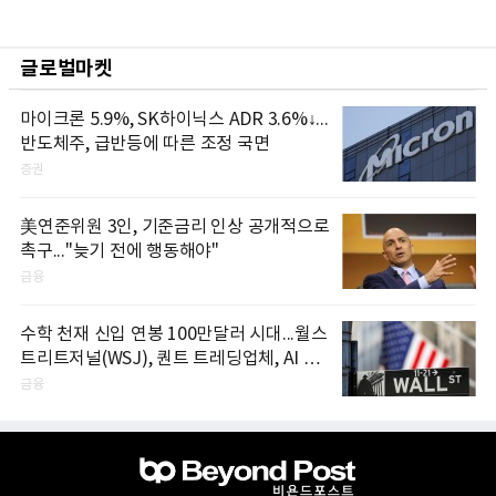
글로벌마켓
마이크론 5.9%, SK하이닉스 ADR 3.6%↓...
반도체주, 급반등에 따른 조정 국면
증권
美연준위원 3인, 기준금리 인상 공개적으로
촉구..."늦기 전에 행동해야"
금융
수학 천재 신입 연봉 100만달러 시대...월스
트리트저널(WSJ), 퀀트 트레딩업체, AI 기
업들 인재 확보 경쟁
금융