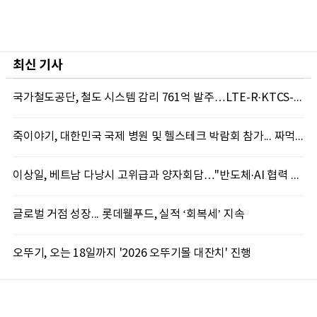
최신 기사
국가철도공단, 철도 시스템 감리 761억 발주…LTE-R·KTCS-2 구축 속도
죽이야기, 대한민국 국제 병원 및 헬스테크 박람회 참가... 짜먹는 죽 자판기 솔루션 선봬
이상일, 베트남 다낭시 고위급과 양자회담…"반도체·AI 협력 본격 확대"
글로벌 거점 성장... 롯데웰푸드, 실적 ‘회복세’ 지속
오뚜기, 오는 18일까지 '2026 오뚜기몰 대잔치' 진행