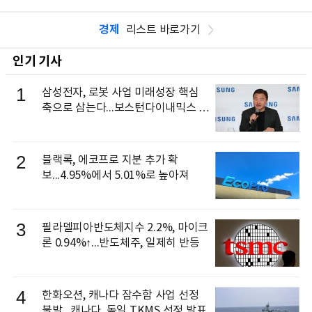
경제
리스트 바로가기
인기 기사
1
삼성전자, 로봇 사업 미래성장 핵심
축으로 삼는다...보스턴다이내믹스 출
신 이동건 부사장, 로보틱스 전략팀장
으로 선임
2
블랙록, 에코프로 지분 추가 확
보...4.95%에서 5.01%로 높아져
3
필라델피아반도체지수 2.2%, 마이크
론 0.94%↑...반도체주, 일제히 반등
4
한화오션, 캐나다 잠수함 사업 선정
불발...캐나다, 독일 TKMS 선정 발표