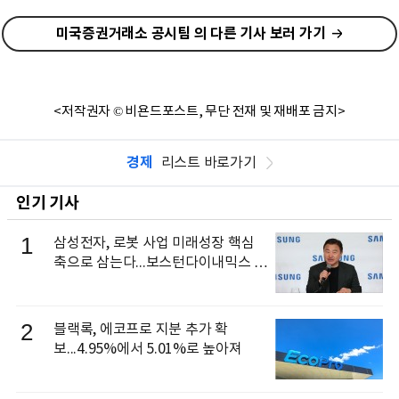
미국증권거래소 공시팀 의 다른 기사 보러 가기
<저작권자 © 비욘드포스트, 무단 전재 및 재배포 금지>
경제
리스트 바로가기
인기 기사
1
삼성전자, 로봇 사업 미래성장 핵심
축으로 삼는다...보스턴다이내믹스 출
신 이동건 부사장, 로보틱스 전략팀장
으로 선임
2
블랙록, 에코프로 지분 추가 확
보...4.95%에서 5.01%로 높아져