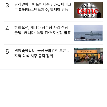
3
필라델피아반도체지수 2.2%, 마이크
론 0.94%↑...반도체주, 일제히 반등
4
한화오션, 캐나다 잠수함 사업 선정
불발...캐나다, 독일 TKMS 선정 발표
5
백양숯불갈비, 울산꽃바위점 오픈...
지역 외식 시장 공략 강화