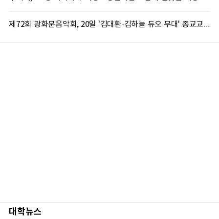
제72회 광화문음악회, 20일 '김대환·김하늘 듀오 무대' 종교교회서 무료 개최
대학뉴스