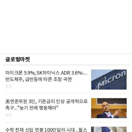
글로벌마켓
마이크론 5.9%, SK하이닉스 ADR 3.6%↓...
반도체주, 급반등에 따른 조정 국면
증권
美연준위원 3인, 기준금리 인상 공개적으로
촉구..."늦기 전에 행동해야"
금융
수학 천재 신입 연봉 100만달러 시대...월스