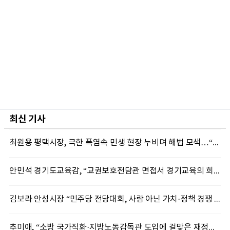
최신 기사
최원용 평택시장, 극한 폭염속 민생 현장 누비며 해법 모색…“현장에 답 있다”
안민석 경기도교육감, “교권보호전담관 면접서 경기교육의 희망 봤다”
김보라 안성시장 “민주당 전당대회, 사람 아닌 가치·정책 경쟁 돼야”
추미애, “소방 국가직화·지방노동감독관 도입에 걸맞은 재정체계 완성해야”