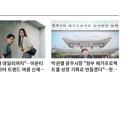
터 데일리까지"…마운티
박관열 광주시장 "정부 메가프로젝
코어 트렌드 여름 신제품
트를 성장 기회로 만들겠다"…첫 시
정토론회 개최