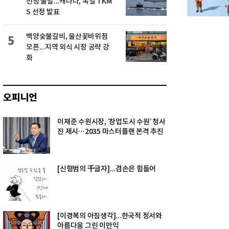
선정 불발...캐나다, 독일 TKM
S 선정 발표
백양숯불갈비, 울산꽃바위점
5
오픈...지역 외식 시장 공략 강
화
오피니언
이재준 수원시장, ‘창업도시 수원’ 청사
진 제시…2035 마스터플랜 본격 추진
[신형범의 千글자]...겸손은 힘들어
[이경복의 아침생각]...한국적 정서와
아름다움 그린 이만익