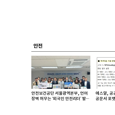
안전
안전보건공단 서울광역본부, 언어
에스알, 공공
장벽 허무는 ‘외국인 안전리더’ 발대
공문서 포맷
식 개최