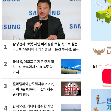
삼성전자, 로봇 사업 미래성장 핵심 축으로 삼는
1
다...보스턴다이내믹스 출신 이동건 부사장, 로보
틱스 전략팀장으로 선임
블랙록, 에코프로 지분 추가 확
2
보...4.95%에서 5.01%로 높
아져
필라델피아반도체지수 2.2%,
3
마이크론 0.94%↑...반도체주,
일제히 반등
한화오션, 캐나다 잠수함 사업
4