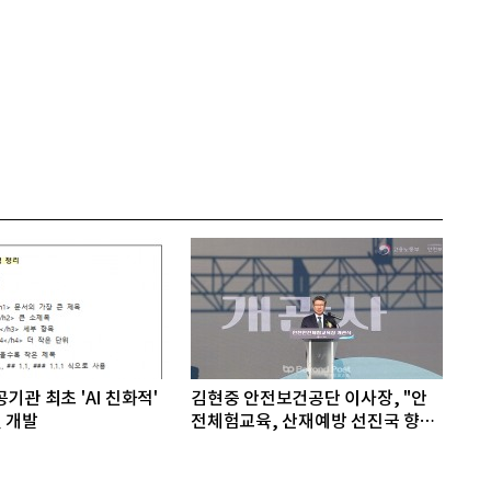
기관 최초 'AI 친화적'
김현중 안전보건공단 이사장, "안
 개발
전체험교육, 산재예방 선진국 향한
첫걸음"