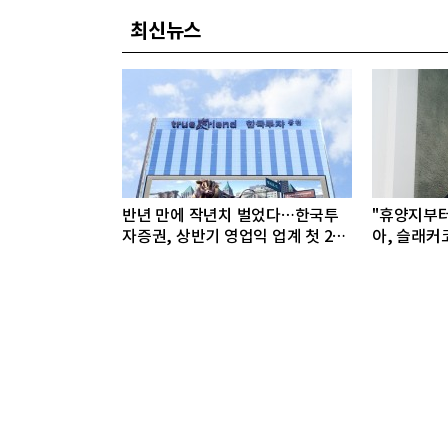
최신뉴스
반년 만에 작년치 벌었다…한국투
"휴양지부
자증권, 상반기 영업익 업계 첫 2조
아, 슬래커
돌파
선봬