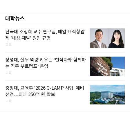
대학뉴스
단국대 조정희 교수 연구팀, 폐암 표적항암
제 '내성·재발' 원인 규명
교육
상명대, 실무 역량 키우는 ‘현직자와 함께하
는 직무 부트캠프’ 운영
교육
중앙대, 교육부 '2026 G-LAMP 사업' 예비
선정…최대 250억 원 확보
교육