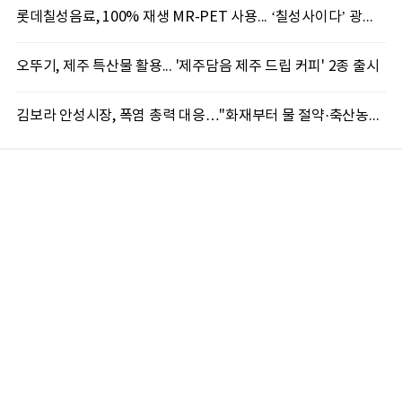
롯데칠성음료, 100% 재생 MR-PET 사용... ‘칠성사이다’ 광고 캠페인 선봬
오뚜기, 제주 특산물 활용... '제주담음 제주 드립 커피' 2종 출시
김보라 안성시장, 폭염 총력 대응…"화재부터 물 절약·축산농가 보호까지 촘촘이 챙긴다"