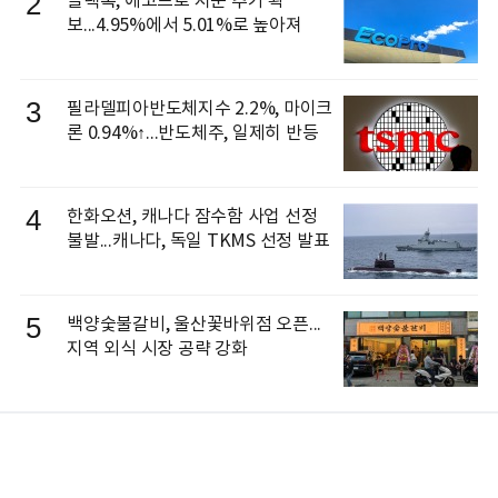
2
블랙록, 에코프로 지분 추가 확
보...4.95%에서 5.01%로 높아져
3
필라델피아반도체지수 2.2%, 마이크
론 0.94%↑...반도체주, 일제히 반등
4
한화오션, 캐나다 잠수함 사업 선정
불발...캐나다, 독일 TKMS 선정 발표
5
백양숯불갈비, 울산꽃바위점 오픈...
지역 외식 시장 공략 강화