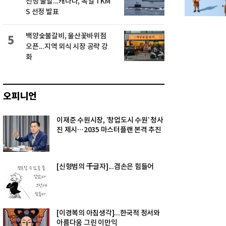
선정 불발...캐나다, 독일 TKM
S 선정 발표
백양숯불갈비, 울산꽃바위점
5
오픈...지역 외식 시장 공략 강
화
오피니언
이재준 수원시장, ‘창업도시 수원’ 청사
진 제시…2035 마스터플랜 본격 추진
[신형범의 千글자]...겸손은 힘들어
[이경복의 아침생각]...한국적 정서와
아름다움 그린 이만익