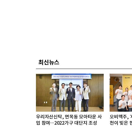
최신뉴스
우리자산신탁, 면목동 모아타운 사
오비맥주, ‘
업 참여…2022가구 대단지 조성
천이 빚은 한