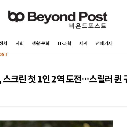
정치
사회
생활·문화
IT·과학
세계
전체기사
OST
아, 스크린 첫 1인 2역 도전…스릴러 퀸