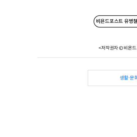
비욘드포스트 유병철 
<저작권자 © 비욘드
생활·문