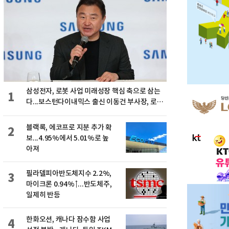
삼성전자, 로봇 사업 미래성장 핵심 축으로 삼는
1
다...보스턴다이내믹스 출신 이동건 부사장, 로보
틱스 전략팀장으로 선임
블랙록, 에코프로 지분 추가 확
2
보...4.95%에서 5.01%로 높
아져
필라델피아반도체지수 2.2%,
3
마이크론 0.94%↑...반도체주,
일제히 반등
한화오션, 캐나다 잠수함 사업
4