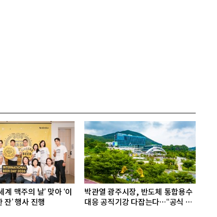
세계 맥주의 날’ 맞아 ‘이
박관열 광주시장, 반도체 통합용수
 잔’ 행사 진행
대응 공직기강 다잡는다…“공식 입
장 미반영 엄중 조치”