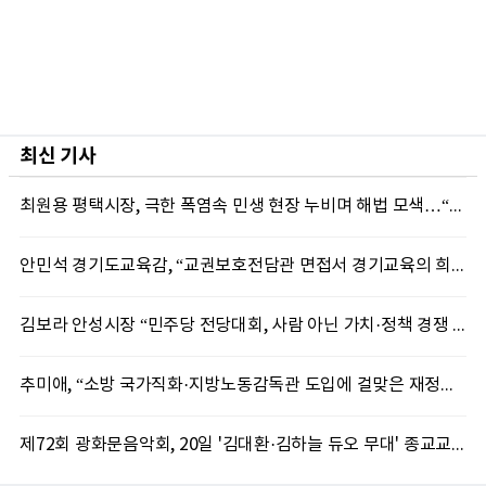
최신 기사
최원용 평택시장, 극한 폭염속 민생 현장 누비며 해법 모색…“현장에 답 있다”
안민석 경기도교육감, “교권보호전담관 면접서 경기교육의 희망 봤다”
김보라 안성시장 “민주당 전당대회, 사람 아닌 가치·정책 경쟁 돼야”
추미애, “소방 국가직화·지방노동감독관 도입에 걸맞은 재정체계 완성해야”
제72회 광화문음악회, 20일 '김대환·김하늘 듀오 무대' 종교교회서 무료 개최