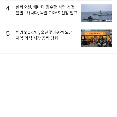
4
한화오션, 캐나다 잠수함 사업 선정
불발...캐나다, 독일 TKMS 선정 발표
5
백양숯불갈비, 울산꽃바위점 오픈...
지역 외식 시장 공략 강화