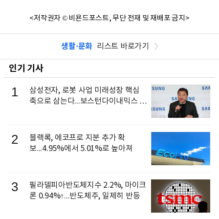
<저작권자 © 비욘드포스트, 무단 전재 및 재배포 금지>
생활·문화
리스트 바로가기
인기 기사
1
삼성전자, 로봇 사업 미래성장 핵심
축으로 삼는다...보스턴다이내믹스 출
신 이동건 부사장, 로보틱스 전략팀장
으로 선임
2
블랙록, 에코프로 지분 추가 확
보...4.95%에서 5.01%로 높아져
3
필라델피아반도체지수 2.2%, 마이크
론 0.94%↑...반도체주, 일제히 반등