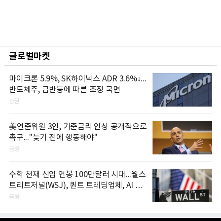
글로벌마켓
마이크론 5.9%, SK하이닉스 ADR 3.6%↓...
반도체주, 급반등에 따른 조정 국면
증권
美연준위원 3인, 기준금리 인상 공개적으로
촉구..."늦기 전에 행동해야"
금융
수학 천재 신입 연봉 100만달러 시대...월스
트리트저널(WSJ), 퀀트 트레딩업체, AI 기
업들 인재 확보 경쟁
금융