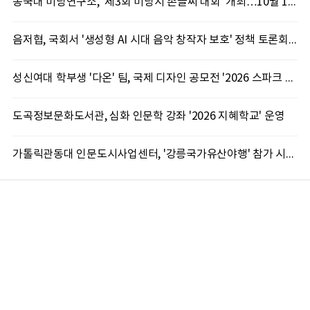
동국대 미당연구소, '제3회 미당시 손글씨 대회' 개최…10월 12일까지 접수
음저협, 국회서 '생성형 AI 시대 음악 창작자 보호' 정책 토론회 10일 개최
성신여대 학부생 '다온' 팀, 국제 디자인 공모전 '2026 스파크 어워드' 동상 수상
도곡정보문화도서관, 심화 인문학 강좌 '2026 지혜학교' 운영
가톨릭관동대 인문도시사업센터, '강릉국가유산야행' 참가 시민 15명 모집