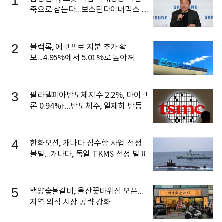
1
축으로 삼는다...보스턴다이내믹스 출
신 이동건 부사장, 로보틱스 전략팀장
으로 선임
2
블랙록, 에코프로 지분 추가 확
보...4.95%에서 5.01%로 높아져
3
필라델피아반도체지수 2.2%, 마이크
론 0.94%↑...반도체주, 일제히 반등
4
한화오션, 캐나다 잠수함 사업 선정
불발...캐나다, 독일 TKMS 선정 발표
5
백양숯불갈비, 울산꽃바위점 오픈...
지역 외식 시장 공략 강화