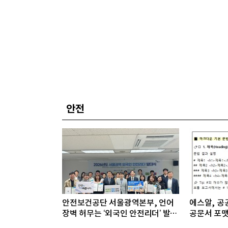
안전
안전보건공단 서울광역본부, 언어
에스알, 공공
장벽 허무는 ‘외국인 안전리더’ 발대
공문서 포맷
식 개최