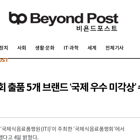
정치
사회
생활·문화
IT·과학
세계
전체기사
OST
출품 5개 브랜드 ‘국제 우수 미각상’
‘국제식음료품평원(ITI)’이 주최한 ‘국제식음료품평회’에서
했다고 4일 밝혔다.