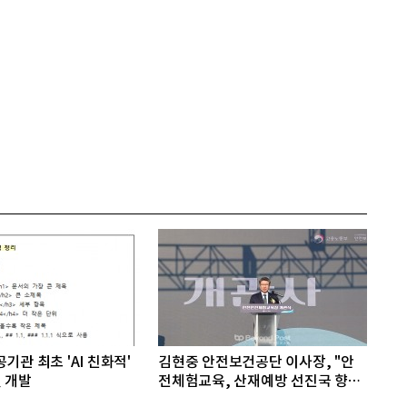
기관 최초 'AI 친화적'
김현중 안전보건공단 이사장, "안
 개발
전체험교육, 산재예방 선진국 향한
첫걸음"