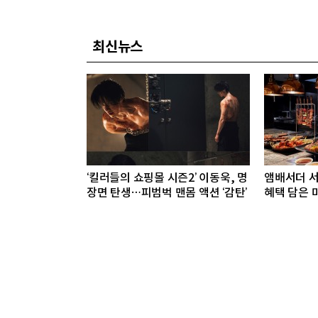
최신뉴스
‘킬러들의 쇼핑몰 시즌2’ 이동욱, 명
앰배서더 서
장면 탄생…피범벅 맨몸 액션 ‘감탄’
혜택 담은 미
다이닝 프리