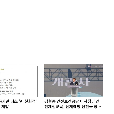
기관 최초 'AI 친화적'
김현중 안전보건공단 이사장, "안
 개발
전체험교육, 산재예방 선진국 향한
첫걸음"