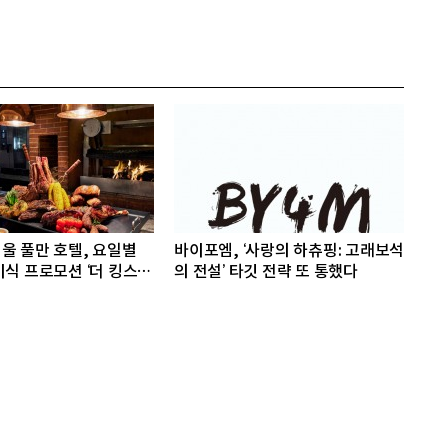
울 풀만 호텔, 요일별
바이포엠, ‘사랑의 하츄핑: 고래보석
식 프로모션 ‘더 킹스 :
의 전설’ 타깃 전략 또 통했다
빌리지즈’ 선봬