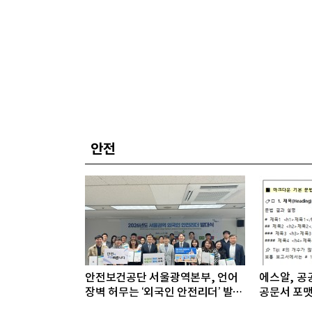
안전
안전보건공단 서울광역본부, 언어
에스알, 공공
장벽 허무는 ‘외국인 안전리더’ 발대
공문서 포맷
식 개최