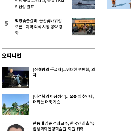
선정 불발...캐나다, 독일 TKM
S 선정 발표
백양숯불갈비, 울산꽃바위점
5
오픈...지역 외식 시장 공략 강
화
오피니언
[신형범의 千글자]...위대한 편안함, 의
자
[이경복의 아침생각]...오늘 입추인데,
더위는 더욱 기승
한동대 김준 석좌교수, 한국인 최초 ‘유
럽생화학연맹학술원’ 회원 위촉