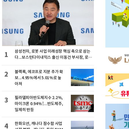
삼성전자, 로봇 사업 미래성장 핵심 축으로 삼는
1
다...보스턴다이내믹스 출신 이동건 부사장, 로보
틱스 전략팀장으로 선임
블랙록, 에코프로 지분 추가 확
2
보...4.95%에서 5.01%로 높
아져
필라델피아반도체지수 2.2%,
3
마이크론 0.94%↑...반도체주,
일제히 반등
한화오션, 캐나다 잠수함 사업
4