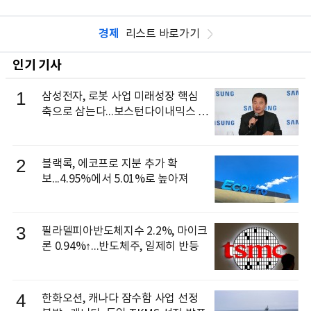
경제
리스트 바로가기
인기 기사
1
삼성전자, 로봇 사업 미래성장 핵심
축으로 삼는다...보스턴다이내믹스 출
신 이동건 부사장, 로보틱스 전략팀장
으로 선임
2
블랙록, 에코프로 지분 추가 확
보...4.95%에서 5.01%로 높아져
3
필라델피아반도체지수 2.2%, 마이크
론 0.94%↑...반도체주, 일제히 반등
4
한화오션, 캐나다 잠수함 사업 선정