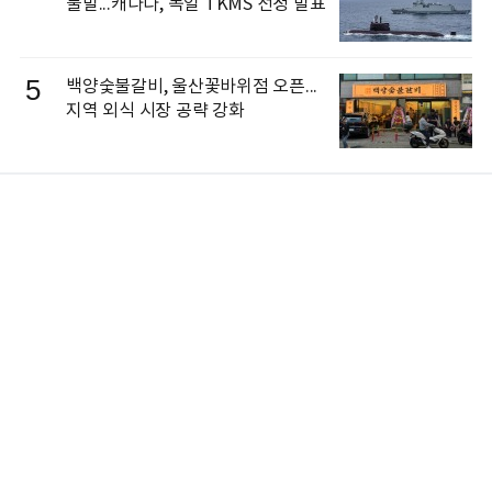
불발...캐나다, 독일 TKMS 선정 발표
5
백양숯불갈비, 울산꽃바위점 오픈...
지역 외식 시장 공략 강화