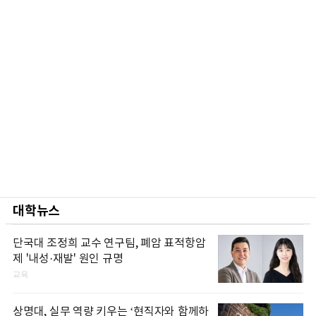
대학뉴스
단국대 조정희 교수 연구팀, 폐암 표적항암
제 '내성·재발' 원인 규명
교육
상명대, 실무 역량 키우는 ‘현직자와 함께하