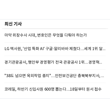
최신 기사
마약 위장수사 시대, 변호인은 무엇을 다퉈야 하는가
LG 엑사원, '산업 특화 AI' 구글·알리바바 제쳤다…세계 1위 달성
경기관광공사, 행안부 경영평가 전국 관광공사 1위…경영혁신 성과 인정
"38도 넘으면 옥외작업 중지"…안전보건공단 충북북부지사, 코레일과 폭염 예방 캠페인
코레일, 하반기 신입사원 600명 뽑는다…18일부터 원서 접수