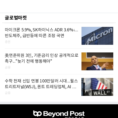
글로벌마켓
마이크론 5.9%, SK하이닉스 ADR 3.6%↓...
반도체주, 급반등에 따른 조정 국면
증권
美연준위원 3인, 기준금리 인상 공개적으로
촉구..."늦기 전에 행동해야"
금융
수학 천재 신입 연봉 100만달러 시대...월스
트리트저널(WSJ), 퀀트 트레딩업체, AI 기
업들 인재 확보 경쟁
금융