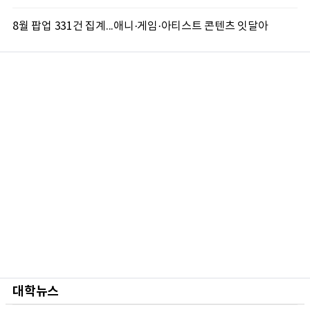
8월 팝업 331건 집계...애니·게임·아티스트 콘텐츠 잇달아
대학뉴스