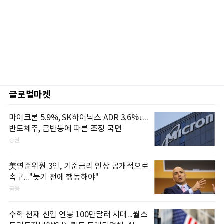
글로벌마켓
마이크론 5.9%, SK하이닉스 ADR 3.6%↓...
반도체주, 급반등에 따른 조정 국면
증권
美연준위원 3인, 기준금리 인상 공개적으로
촉구..."늦기 전에 행동해야"
금융
수학 천재 신입 연봉 100만달러 시대...월스