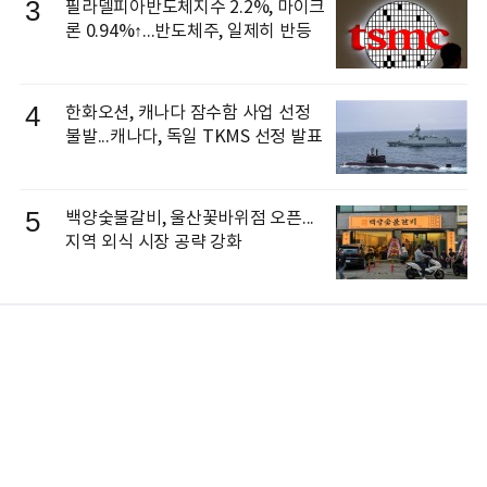
3
필라델피아반도체지수 2.2%, 마이크
론 0.94%↑...반도체주, 일제히 반등
4
한화오션, 캐나다 잠수함 사업 선정
불발...캐나다, 독일 TKMS 선정 발표
5
백양숯불갈비, 울산꽃바위점 오픈...
지역 외식 시장 공략 강화