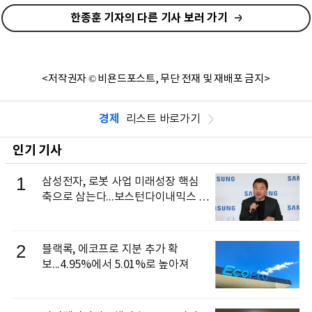
한종훈 기자의 다른 기사 보러 가기
<저작권자 © 비욘드포스트, 무단 전재 및 재배포 금지>
경제
리스트 바로가기
인기 기사
1
삼성전자, 로봇 사업 미래성장 핵심
축으로 삼는다...보스턴다이내믹스 출
신 이동건 부사장, 로보틱스 전략팀장
으로 선임
2
블랙록, 에코프로 지분 추가 확
보...4.95%에서 5.01%로 높아져