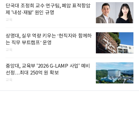
단국대 조정희 교수 연구팀, 폐암 표적항암
제 '내성·재발' 원인 규명
교육
상명대, 실무 역량 키우는 ‘현직자와 함께하
는 직무 부트캠프’ 운영
교육
중앙대, 교육부 '2026 G-LAMP 사업' 예비
선정…최대 250억 원 확보
교육