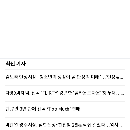
최신 기사
김보라 안성시장 "청소년의 성장이 곧 안성의 미래"…'안성맞춤 스터디랩 구포' 첫걸음
다영X박재범, 신곡 'FLIRTY' 강렬한 '엠카운트다운' 첫 무대…7일 '뮤직뱅크' 출격
던, 7일 3년 만에 신곡 ‘Too Much’ 발매
박관열 광주시장, 남한산성~천진암 28㎞ 직접 걸었다…역사문화 둘레길 조성 '속도'