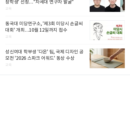
장학생' 선정…"차세대 연구자 발굴"
교육
동국대 미당연구소, '제3회 미당시 손글씨
대회' 개최…10월 12일까지 접수
교육
성신여대 학부생 '다온' 팀, 국제 디자인 공
모전 '2026 스파크 어워드' 동상 수상
교육