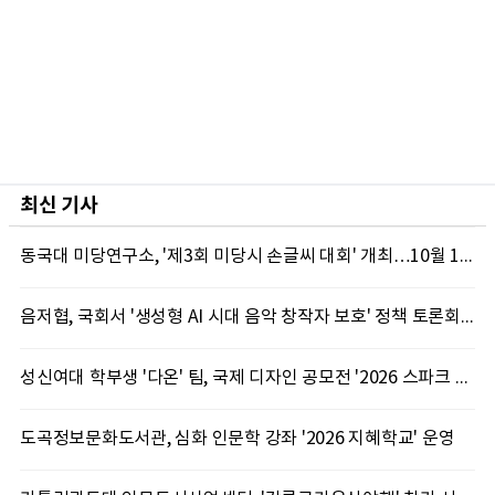
최신 기사
동국대 미당연구소, '제3회 미당시 손글씨 대회' 개최…10월 12일까지 접수
음저협, 국회서 '생성형 AI 시대 음악 창작자 보호' 정책 토론회 10일 개최
성신여대 학부생 '다온' 팀, 국제 디자인 공모전 '2026 스파크 어워드' 동상 수상
도곡정보문화도서관, 심화 인문학 강좌 '2026 지혜학교' 운영