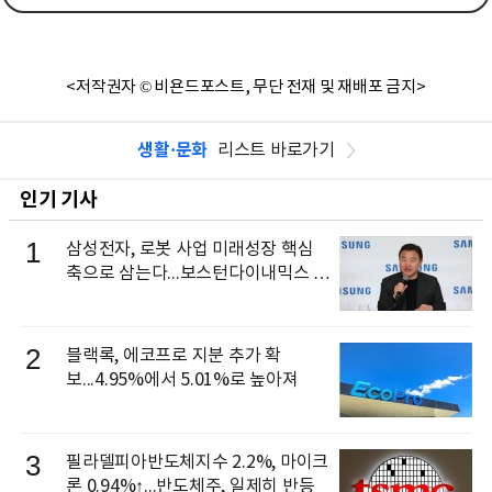
<저작권자 © 비욘드포스트, 무단 전재 및 재배포 금지>
생활·문화
리스트 바로가기
인기 기사
1
삼성전자, 로봇 사업 미래성장 핵심
축으로 삼는다...보스턴다이내믹스 출
신 이동건 부사장, 로보틱스 전략팀장
으로 선임
2
블랙록, 에코프로 지분 추가 확
보...4.95%에서 5.01%로 높아져
3
필라델피아반도체지수 2.2%, 마이크
론 0.94%↑...반도체주, 일제히 반등