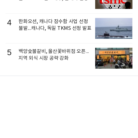
4
한화오션, 캐나다 잠수함 사업 선정
불발...캐나다, 독일 TKMS 선정 발표
5
백양숯불갈비, 울산꽃바위점 오픈...
지역 외식 시장 공략 강화