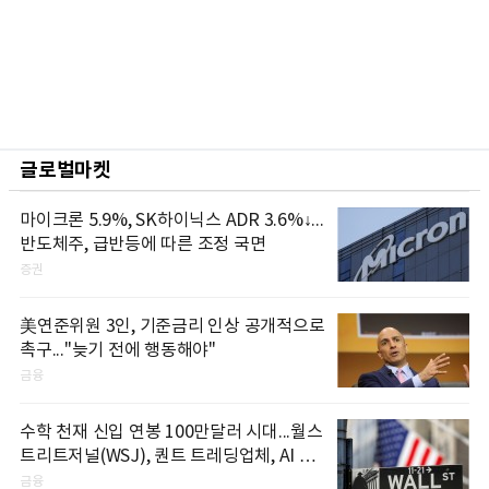
글로벌마켓
마이크론 5.9%, SK하이닉스 ADR 3.6%↓...
반도체주, 급반등에 따른 조정 국면
증권
美연준위원 3인, 기준금리 인상 공개적으로
촉구..."늦기 전에 행동해야"
금융
수학 천재 신입 연봉 100만달러 시대...월스
트리트저널(WSJ), 퀀트 트레딩업체, AI 기
업들 인재 확보 경쟁
금융