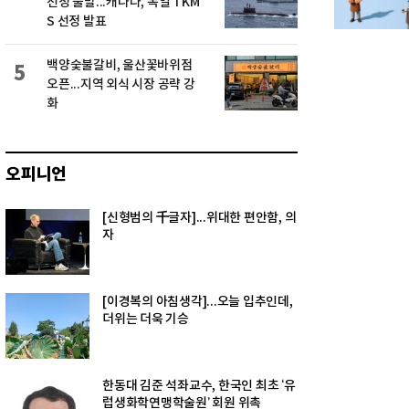
선정 불발...캐나다, 독일 TKM
S 선정 발표
백양숯불갈비, 울산꽃바위점
5
오픈...지역 외식 시장 공략 강
화
오피니언
[신형범의 千글자]...위대한 편안함, 의
자
[이경복의 아침생각]...오늘 입추인데,
더위는 더욱 기승
한동대 김준 석좌교수, 한국인 최초 ‘유
럽생화학연맹학술원’ 회원 위촉