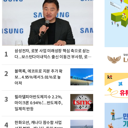
삼성전자, 로봇 사업 미래성장 핵심 축으로 삼는
1
다...보스턴다이내믹스 출신 이동건 부사장, 로보
틱스 전략팀장으로 선임
블랙록, 에코프로 지분 추가 확
2
보...4.95%에서 5.01%로 높
아져
필라델피아반도체지수 2.2%,
3
마이크론 0.94%↑...반도체주,
일제히 반등
한화오션, 캐나다 잠수함 사업
4