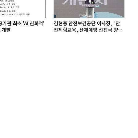
기관 최초 'AI 친화적'
김현중 안전보건공단 이사장, "안
 개발
전체험교육, 산재예방 선진국 향한
첫걸음"