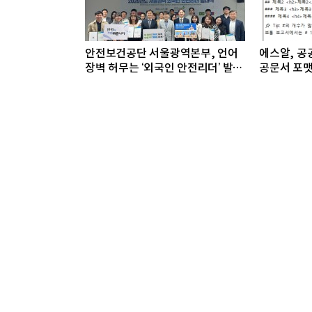
안전보건공단 서울광역본부, 언어
에스알, 공공
장벽 허무는 ‘외국인 안전리더’ 발대
공문서 포맷
식 개최