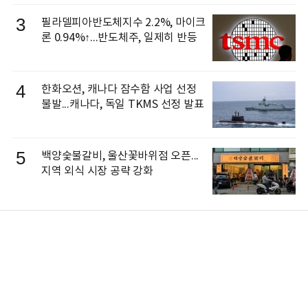
3
필라델피아반도체지수 2.2%, 마이크
론 0.94%↑...반도체주, 일제히 반등
4
한화오션, 캐나다 잠수함 사업 선정
불발...캐나다, 독일 TKMS 선정 발표
5
백양숯불갈비, 울산꽃바위점 오픈...
지역 외식 시장 공략 강화