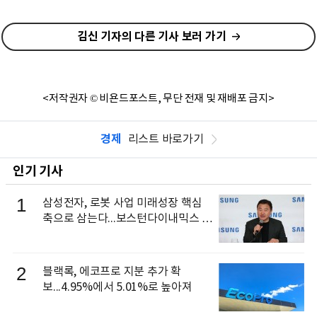
김신 기자의 다른 기사 보러 가기
<저작권자 © 비욘드포스트, 무단 전재 및 재배포 금지>
경제
리스트 바로가기
인기 기사
1
삼성전자, 로봇 사업 미래성장 핵심
축으로 삼는다...보스턴다이내믹스 출
신 이동건 부사장, 로보틱스 전략팀장
으로 선임
2
블랙록, 에코프로 지분 추가 확
보...4.95%에서 5.01%로 높아져