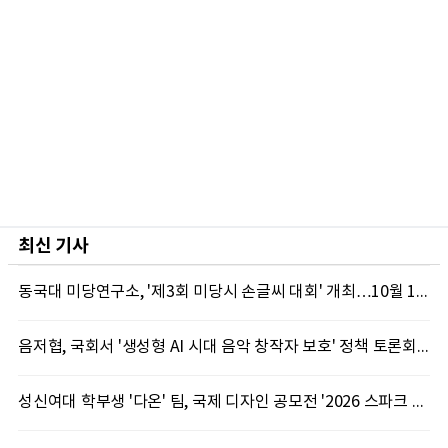
최신 기사
동국대 미당연구소, '제3회 미당시 손글씨 대회' 개최…10월 12일까지 접수
음저협, 국회서 '생성형 AI 시대 음악 창작자 보호' 정책 토론회 10일 개최
성신여대 학부생 '다온' 팀, 국제 디자인 공모전 '2026 스파크 어워드' 동상 수상