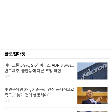
글로벌마켓
마이크론 5.9%, SK하이닉스 ADR 3.6%↓...
반도체주, 급반등에 따른 조정 국면
증권
美연준위원 3인, 기준금리 인상 공개적으로
촉구..."늦기 전에 행동해야"
금융