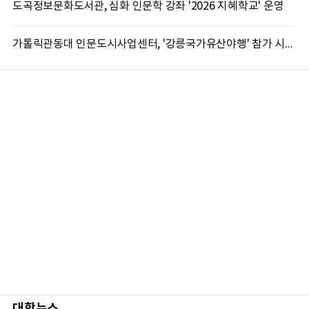
도곡정보문화도서관, 심화 인문학 강좌 '2026 지혜학교' 운영
가톨릭관동대 인문도시사업센터, '강릉국가유산야행' 참가 시민 15명 모집
대학뉴스