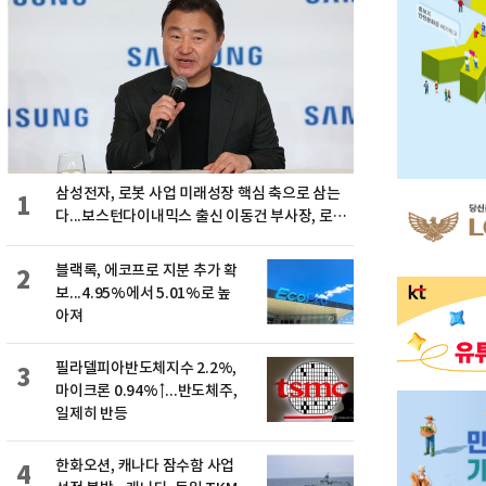
삼성전자, 로봇 사업 미래성장 핵심 축으로 삼는
1
다...보스턴다이내믹스 출신 이동건 부사장, 로보
틱스 전략팀장으로 선임
블랙록, 에코프로 지분 추가 확
2
보...4.95%에서 5.01%로 높
아져
필라델피아반도체지수 2.2%,
3
마이크론 0.94%↑...반도체주,
일제히 반등
한화오션, 캐나다 잠수함 사업
4