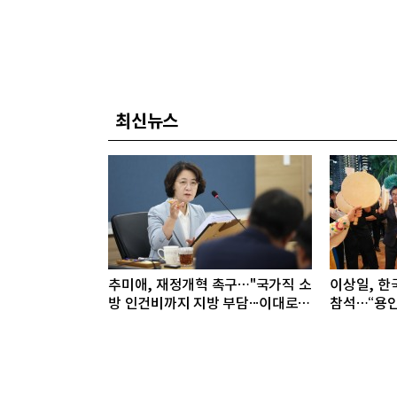
최신뉴스
추미애, 재정개혁 촉구…"국가직 소
이상일, 한
방 인건비까지 지방 부담···이대로는
참석…“용인
못 버틴다"
것”