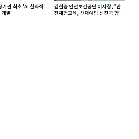
기관 최초 'AI 친화적'
김현중 안전보건공단 이사장, "안
 개발
전체험교육, 산재예방 선진국 향한
첫걸음"