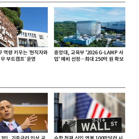
무 역량 키우는 ‘현직자와
중앙대, 교육부 '2026 G-LAMP 사
무 부트캠프’ 운영
업' 예비 선정…최대 250억 원 확보
3인, 기준금리 인상 공
수학 천재 신입 연봉 100만달러 시