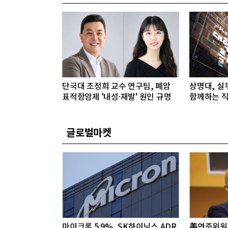
단국대 조정희 교수 연구팀, 폐암
상명대, 실
표적항암제 '내성·재발' 원인 규명
함께하는 직
글로벌마켓
마이크론 5.9%, SK하이닉스 ADR
美연준위원 