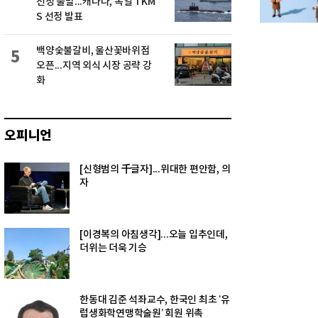
선정 불발...캐나다, 독일 TKM
S 선정 발표
백양숯불갈비, 울산꽃바위점
5
오픈...지역 외식 시장 공략 강
화
오피니언
[신형범의 千글자]...위대한 편안함, 의
자
[이경복의 아침생각]...오늘 입추인데,
더위는 더욱 기승
한동대 김준 석좌교수, 한국인 최초 ‘유
럽생화학연맹학술원’ 회원 위촉