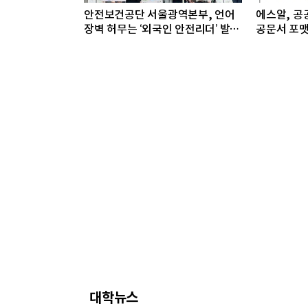
안전보건공단 서울광역본부, 언어
에스알, 공공
장벽 허무는 ‘외국인 안전리더’ 발대
공문서 포맷
식 개최
대학뉴스