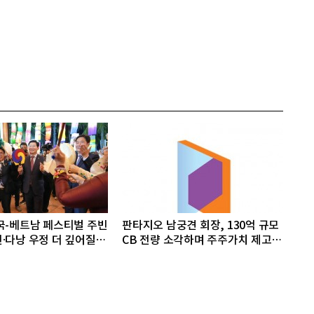
국-베트남 페스티벌 주빈
판타지오 남궁견 회장, 130억 규모
·다낭 우정 더 깊어질
CB 전량 소각하며 주주가치 제고
박차