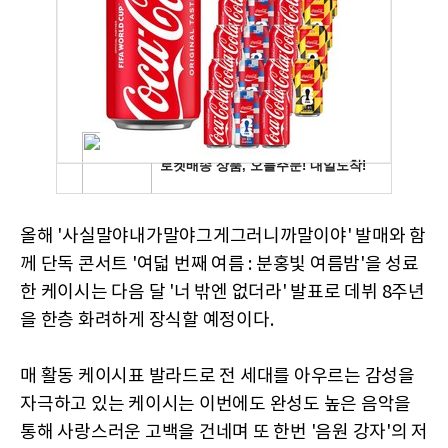
올해 '사실말야내가말야그게그러니까말이야' 발매와 함
께 단독 콘서트 '여덟 번째 여름 : 분홍빛 여름밤'을 성료
한 케이시는 다음 달 '너 밖엔 없더라' 발표로 데뷔 8주년
을 한층 화려하게 장식할 예정이다.
매 활동 케이시표 발라드로 전 세대를 아우르는 감성을
자극하고 있는 케이시는 이번에도 완성도 높은 음악을
통해 사랑스러운 고백을 건네며 또 한번 '음원 강자'의 저