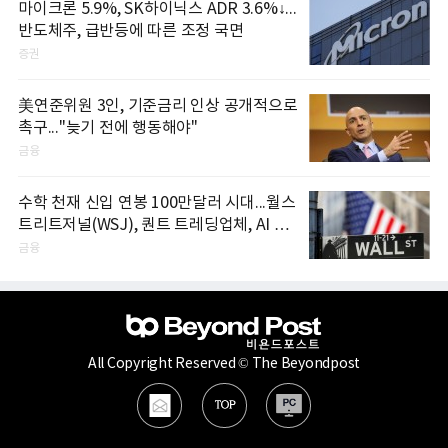
마이크론 5.9%, SK하이닉스 ADR 3.6%↓...
반도체주, 급반등에 따른 조정 국면
증권
美연준위원 3인, 기준금리 인상 공개적으로
촉구..."늦기 전에 행동해야"
금융
수학 천재 신입 연봉 100만달러 시대...월스
트리트저널(WSJ), 퀀트 트레딩업체, AI 기
업들 인재 확보 경쟁
금융
All Copyright Reserved © The Beyondpost