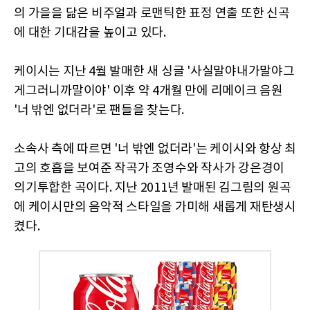
의 가을을 닮은 비주얼과 로맨틱한 표정 연출 또한 신곡
에 대한 기대감을 높이고 있다.
케이시는 지난 4월 발매한 새 싱글 '사실말야내가말야그
게그러니까말이야' 이후 약 4개월 만에 리메이크 음원
'너 밖엔 없더라'로 팬들을 찾는다.
소속사 측에 따르면 '너 밖엔 없더라'는 케이시와 항상 최
고의 호흡을 보여준 작곡가 조영수와 작사가 강은경이
의기투합한 곡이다. 지난 2011년 발매된 김그림의 원곡
에 케이시만의 음악적 스타일을 가미해 새롭게 재탄생시
켰다.