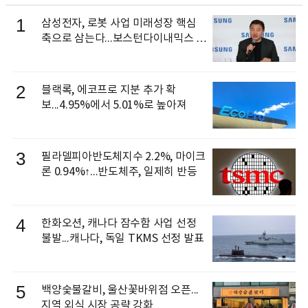
1
삼성전자, 로봇 사업 미래성장 핵심
축으로 삼는다...보스턴다이내믹스 출
신 이동건 부사장, 로보틱스 전략팀장
으로 선임
2
블랙록, 에코프로 지분 추가 확
보...4.95%에서 5.01%로 높아져
3
필라델피아반도체지수 2.2%, 마이크
론 0.94%↑...반도체주, 일제히 반등
4
한화오션, 캐나다 잠수함 사업 선정
불발...캐나다, 독일 TKMS 선정 발표
5
백양숯불갈비, 울산꽃바위점 오픈...
지역 외식 시장 공략 강화