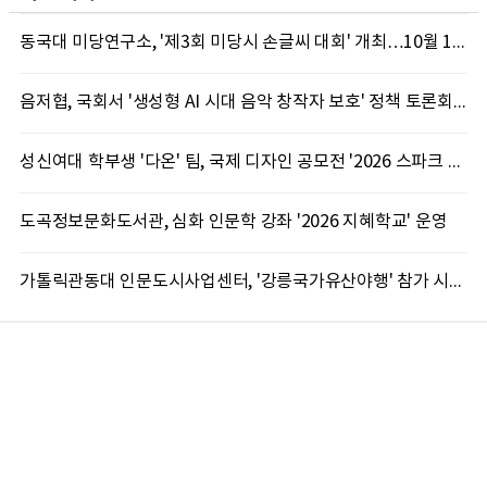
동국대 미당연구소, '제3회 미당시 손글씨 대회' 개최…10월 12일까지 접수
음저협, 국회서 '생성형 AI 시대 음악 창작자 보호' 정책 토론회 10일 개최
성신여대 학부생 '다온' 팀, 국제 디자인 공모전 '2026 스파크 어워드' 동상 수상
도곡정보문화도서관, 심화 인문학 강좌 '2026 지혜학교' 운영
가톨릭관동대 인문도시사업센터, '강릉국가유산야행' 참가 시민 15명 모집