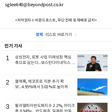
sglee640@beyondpost.co.kr
<저작권자 © 비욘드포스트, 무단 전재 및 재배포 금지>
경제
리스트 바로가기
인기 기사
1
삼성전자, 로봇 사업 미래성장 핵심
축으로 삼는다...보스턴다이내믹스 출
신 이동건 부사장, 로보틱스 전략팀장
으로 선임
2
블랙록, 에코프로 지분 추가 확
보...4.95%에서 5.01%로 높아져
3
필라델피아반도체지수 2.2%, 마이크
론 0.94%↑...반도체주, 일제히 반등