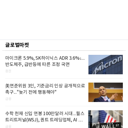
글로벌마켓
마이크론 5.9%, SK하이닉스 ADR 3.6%↓...
반도체주, 급반등에 따른 조정 국면
증권
美연준위원 3인, 기준금리 인상 공개적으로
촉구..."늦기 전에 행동해야"
금융
수학 천재 신입 연봉 100만달러 시대...월스
트리트저널(WSJ), 퀀트 트레딩업체, AI 기
업들 인재 확보 경쟁
금융