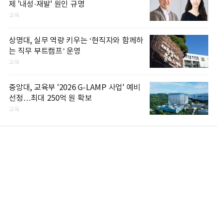
제 '내성·재발' 원인 규명
교육
상명대, 실무 역량 키우는 ‘현직자와 함께하
는 직무 부트캠프’ 운영
교육
중앙대, 교육부 '2026 G-LAMP 사업' 예비
선정…최대 250억 원 확보
교육