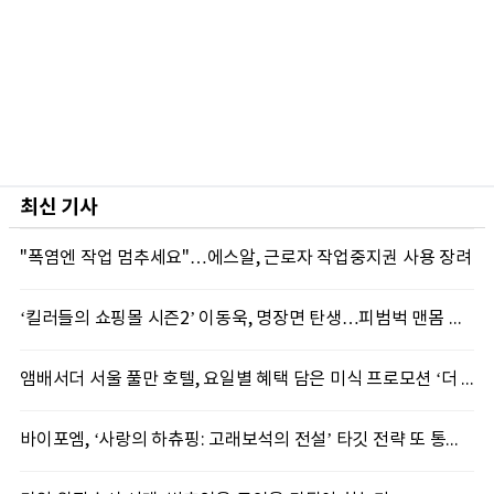
최신 기사
"폭염엔 작업 멈추세요"…에스알, 근로자 작업중지권 사용 장려
‘킬러들의 쇼핑몰 시즌2’ 이동욱, 명장면 탄생…피범벅 맨몸 액션 ‘감탄’
앰배서더 서울 풀만 호텔, 요일별 혜택 담은 미식 프로모션 ‘더 킹스 : 다이닝 프리빌리지즈’ 선봬
바이포엠, ‘사랑의 하츄핑: 고래보석의 전설’ 타깃 전략 또 통했다