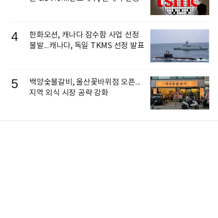
4
한화오션, 캐나다 잠수함 사업 선정
불발...캐나다, 독일 TKMS 선정 발표
5
백양숯불갈비, 울산꽃바위점 오픈...
지역 외식 시장 공략 강화