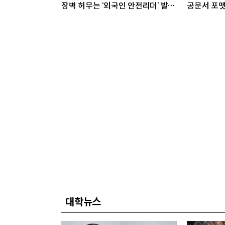
장벽 허무는 ‘외국인 안전리더’ 발대
공문서 포맷
식 개최
대학뉴스