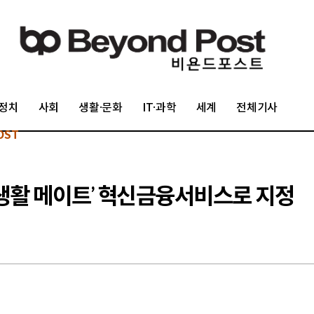
정치
사회
생활·문화
IT·과학
세계
전체기사
OST
드생활 메이트’ 혁신금융서비스로 지정