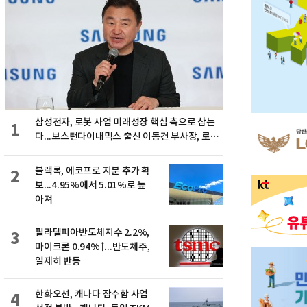
삼성전자, 로봇 사업 미래성장 핵심 축으로 삼는
1
다...보스턴다이내믹스 출신 이동건 부사장, 로보
틱스 전략팀장으로 선임
블랙록, 에코프로 지분 추가 확
2
보...4.95%에서 5.01%로 높
아져
필라델피아반도체지수 2.2%,
3
마이크론 0.94%↑...반도체주,
일제히 반등
한화오션, 캐나다 잠수함 사업
4