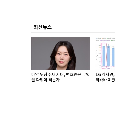
최신뉴스
마약 위장수사 시대, 변호인은 무엇
LG 엑사원, 
을 다퉈야 하는가
리바바 제쳤