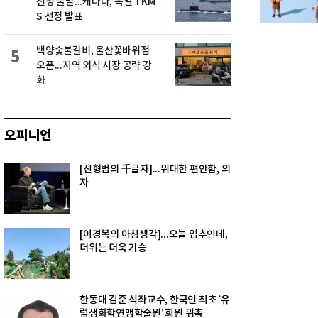
선정 불발...캐나다, 독일 TKM
S 선정 발표
백양숯불갈비, 울산꽃바위점
5
오픈...지역 외식 시장 공략 강
화
오피니언
[신형범의 千글자]...위대한 편안함, 의
자
[이경복의 아침생각]...오늘 입추인데,
더위는 더욱 기승
한동대 김준 석좌교수, 한국인 최초 ‘유
럽생화학연맹학술원’ 회원 위촉