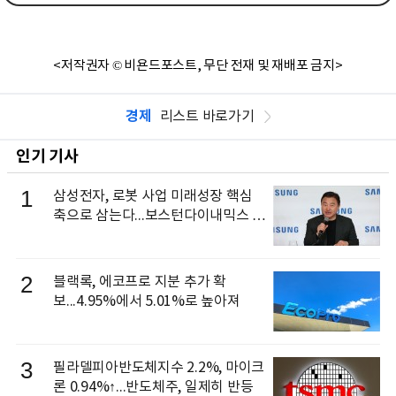
<저작권자 © 비욘드포스트, 무단 전재 및 재배포 금지>
경제
리스트 바로가기
인기 기사
1
삼성전자, 로봇 사업 미래성장 핵심
축으로 삼는다...보스턴다이내믹스 출
신 이동건 부사장, 로보틱스 전략팀장
으로 선임
2
블랙록, 에코프로 지분 추가 확
보...4.95%에서 5.01%로 높아져
3
필라델피아반도체지수 2.2%, 마이크
론 0.94%↑...반도체주, 일제히 반등