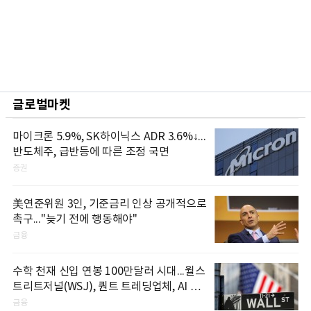
글로벌마켓
마이크론 5.9%, SK하이닉스 ADR 3.6%↓...
반도체주, 급반등에 따른 조정 국면
증권
美연준위원 3인, 기준금리 인상 공개적으로
촉구..."늦기 전에 행동해야"
금융
수학 천재 신입 연봉 100만달러 시대...월스
트리트저널(WSJ), 퀀트 트레딩업체, AI 기
업들 인재 확보 경쟁
금융