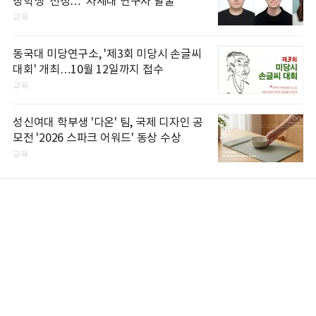
장학생' 선정…"차세대 연구자 발굴"
교육
동국대 미당연구소, '제3회 미당시 손글씨
대회' 개최…10월 12일까지 접수
교육
성신여대 학부생 '다온' 팀, 국제 디자인 공
모전 '2026 스파크 어워드' 동상 수상
교육