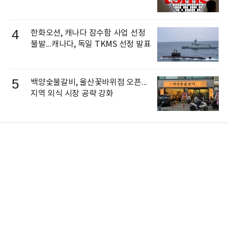
4
한화오션, 캐나다 잠수함 사업 선정
불발...캐나다, 독일 TKMS 선정 발표
5
백양숯불갈비, 울산꽃바위점 오픈...
지역 외식 시장 공략 강화