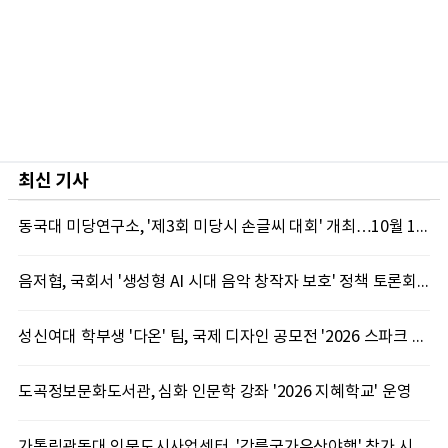
최신 기사
동국대 미당연구소, '제3회 미당시 손글씨 대회' 개최…10월 12일까지 접수
음저협, 국회서 '생성형 AI 시대 음악 창작자 보호' 정책 토론회 10일 개최
성신여대 학부생 '다온' 팀, 국제 디자인 공모전 '2026 스파크 어워드' 동상 수상
도곡정보문화도서관, 심화 인문학 강좌 '2026 지혜학교' 운영
가톨릭관동대 인문도시사업센터, '강릉국가유산야행' 참가 시민 15명 모집