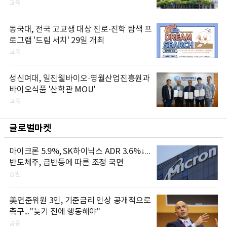
교육
동국대, 전국 고교생 대상 진로·진학 탐색 프
로그램 '드림 서치' 29일 개최
교육
성신여대, 일진웰바이오·영월산업진흥원과
바이오식품 '산학관 MOU'
교육
글로벌마켓
마이크론 5.9%, SK하이닉스 ADR 3.6%↓...
반도체주, 급반등에 따른 조정 국면
증권
美연준위원 3인, 기준금리 인상 공개적으로
촉구..."늦기 전에 행동해야"
금융