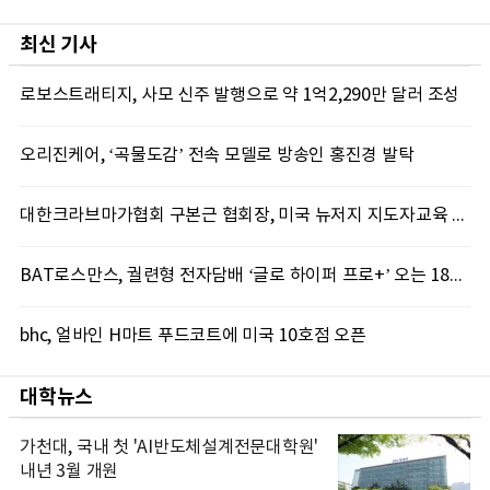
최신 기사
로보스트래티지, 사모 신주 발행으로 약 1억2,290만 달러 조성
오리진케어, ‘곡물도감’ 전속 모델로 방송인 홍진경 발탁
대한크라브마가협회 구본근 협회장, 미국 뉴저지 지도자교육 실시
BAT로스만스, 궐련형 전자담배 ‘글로 하이퍼 프로+’ 오는 18일 출시
bhc, 얼바인 H마트 푸드코트에 미국 10호점 오픈
대학뉴스
가천대, 국내 첫 'AI반도체설계전문대학원'
내년 3월 개원