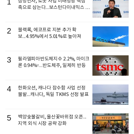
1
삼성전자, 로봇 사업 미래성장 핵심
축으로 삼는다...보스턴다이내믹스 출
신 이동건 부사장, 로보틱스 전략팀장
으로 선임
2
블랙록, 에코프로 지분 추가 확
보...4.95%에서 5.01%로 높아져
3
필라델피아반도체지수 2.2%, 마이크
론 0.94%↑...반도체주, 일제히 반등
4
한화오션, 캐나다 잠수함 사업 선정
불발...캐나다, 독일 TKMS 선정 발표
5
백양숯불갈비, 울산꽃바위점 오픈...
지역 외식 시장 공략 강화