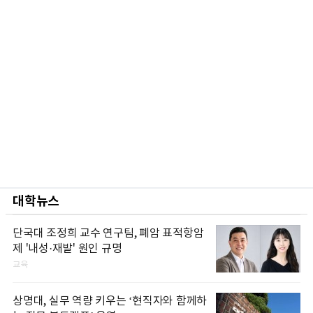
대학뉴스
단국대 조정희 교수 연구팀, 폐암 표적항암
제 '내성·재발' 원인 규명
교육
상명대, 실무 역량 키우는 ‘현직자와 함께하