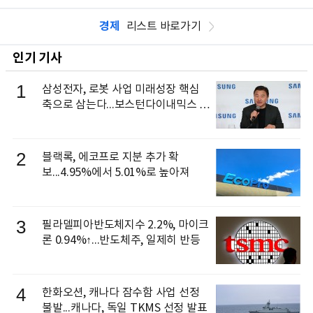
경제
리스트 바로가기
인기 기사
1
삼성전자, 로봇 사업 미래성장 핵심
축으로 삼는다...보스턴다이내믹스 출
신 이동건 부사장, 로보틱스 전략팀장
으로 선임
2
블랙록, 에코프로 지분 추가 확
보...4.95%에서 5.01%로 높아져
3
필라델피아반도체지수 2.2%, 마이크
론 0.94%↑...반도체주, 일제히 반등
4
한화오션, 캐나다 잠수함 사업 선정
불발...캐나다, 독일 TKMS 선정 발표