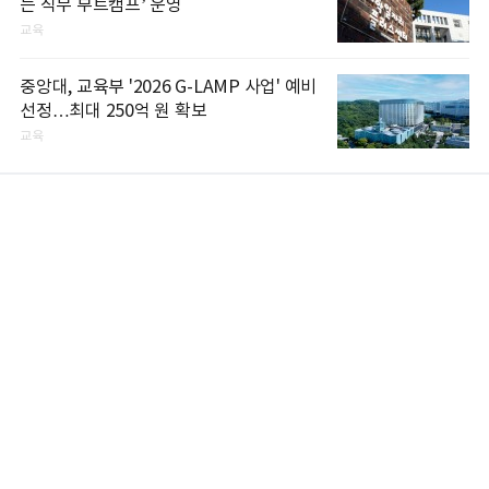
는 직무 부트캠프’ 운영
교육
중앙대, 교육부 '2026 G-LAMP 사업' 예비
선정…최대 250억 원 확보
교육