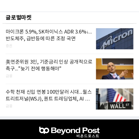
글로벌마켓
마이크론 5.9%, SK하이닉스 ADR 3.6%↓...
반도체주, 급반등에 따른 조정 국면
증권
美연준위원 3인, 기준금리 인상 공개적으로
촉구..."늦기 전에 행동해야"
금융
수학 천재 신입 연봉 100만달러 시대...월스
트리트저널(WSJ), 퀀트 트레딩업체, AI 기
업들 인재 확보 경쟁
금융