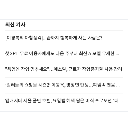
최신 기사
[이경복의 아침생각]...끝까지 행복하게 사는 사람은?
챗GPT 무료 이용자에게도 다음 주부터 최신 AI모델 무제한 제공...오픈AI, GPT-5.6 '루나' 모델 제한없이 제공키로
"폭염엔 작업 멈추세요"…에스알, 근로자 작업중지권 사용 장려
‘킬러들의 쇼핑몰 시즌2’ 이동욱, 명장면 탄생…피범벅 맨몸 액션 ‘감탄’
앰배서더 서울 풀만 호텔, 요일별 혜택 담은 미식 프로모션 ‘더 킹스 : 다이닝 프리빌리지즈’ 선봬