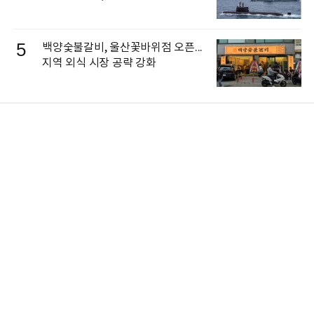
5
백양숯불갈비, 울산꽃바위점 오픈...
지역 외식 시장 공략 강화