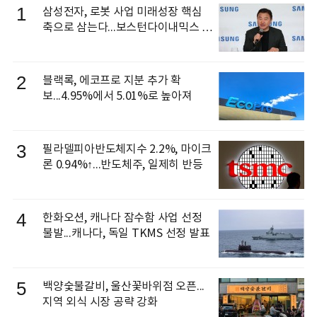
1
삼성전자, 로봇 사업 미래성장 핵심
축으로 삼는다...보스턴다이내믹스 출
신 이동건 부사장, 로보틱스 전략팀장
으로 선임
2
블랙록, 에코프로 지분 추가 확
보...4.95%에서 5.01%로 높아져
3
필라델피아반도체지수 2.2%, 마이크
론 0.94%↑...반도체주, 일제히 반등
4
한화오션, 캐나다 잠수함 사업 선정
불발...캐나다, 독일 TKMS 선정 발표
5
백양숯불갈비, 울산꽃바위점 오픈...
지역 외식 시장 공략 강화