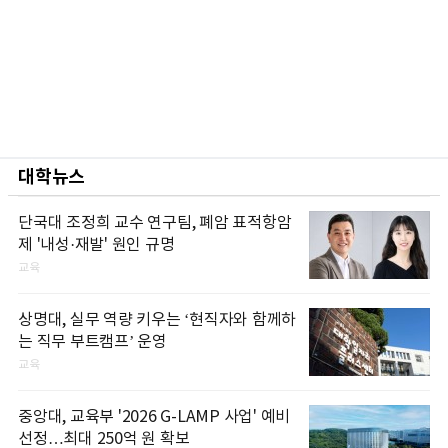
대학뉴스
단국대 조정희 교수 연구팀, 폐암 표적항암
제 '내성·재발' 원인 규명
교육
상명대, 실무 역량 키우는 ‘현직자와 함께하
는 직무 부트캠프’ 운영
교육
중앙대, 교육부 '2026 G-LAMP 사업' 예비
선정…최대 250억 원 확보