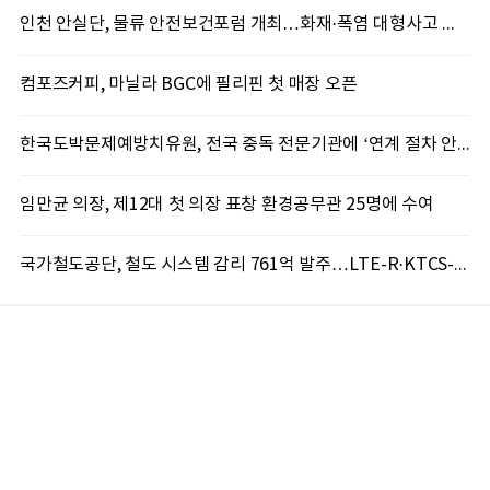
인천 안실단, 물류 안전보건포럼 개최…화재·폭염 대형사고 차단 총력
컴포즈커피, 마닐라 BGC에 필리핀 첫 매장 오픈
한국도박문제예방치유원, 전국 중독 전문기관에 ‘연계 절차 안내서’배포
임만균 의장, 제12대 첫 의장 표창 환경공무관 25명에 수여
국가철도공단, 철도 시스템 감리 761억 발주…LTE-R·KTCS-2 구축 속도