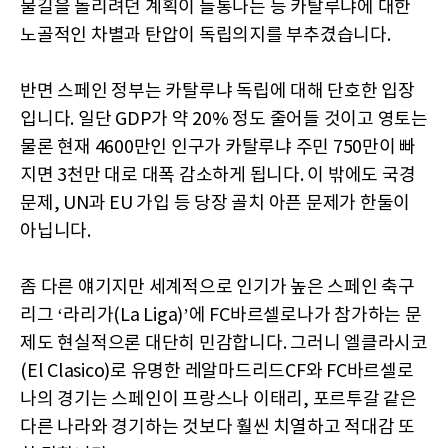
물길을 돌리려던 계획이 들통나는 등 카탈루냐에 대한
노골적인 차별과 탄압이 독립의지를 부추겼습니다.
반면 스페인 정부는 카탈루냐 독립에 대해 단호한 입장
입니다. 일단 GDP가 약 20% 정도 줄어들 것이고 영토는
물론 현재 4600만인 인구가 카탈루냐 주민 750만이 빠
지면 3천만 대로 대폭 감소하게 됩니다. 이 밖에도 국경
문제, UN과 EU 가입 등 당장 골치 아픈 문제가 한둘이
아닙니다.
좀 다른 얘기지만 세계적으로 인기가 높은 스페인 축구
리그 ‘라리가(La Liga)’에 FC바르셀로나가 참가하는 문
제도 현실적으론 대단히 민감합니다. 그러니 엘클라시코
(El Clasico)로 유명한 레알마드리드CF와 FC바르셀로
나의 경기는 스페인이 프랑스나 이태리, 포르투갈 같은
다른 나라와 경기하는 것보다 훨씬 치열하고 적대감 또