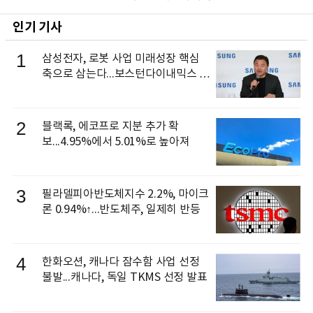
인기 기사
1
삼성전자, 로봇 사업 미래성장 핵심
축으로 삼는다...보스턴다이내믹스 출
신 이동건 부사장, 로보틱스 전략팀장
으로 선임
2
블랙록, 에코프로 지분 추가 확
보...4.95%에서 5.01%로 높아져
3
필라델피아반도체지수 2.2%, 마이크
론 0.94%↑...반도체주, 일제히 반등
4
한화오션, 캐나다 잠수함 사업 선정
불발...캐나다, 독일 TKMS 선정 발표