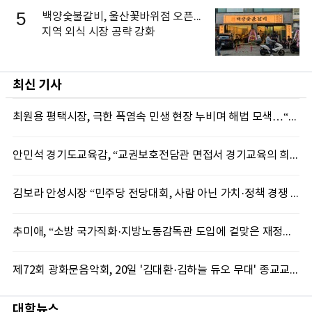
5
백양숯불갈비, 울산꽃바위점 오픈...
지역 외식 시장 공략 강화
최신 기사
최원용 평택시장, 극한 폭염속 민생 현장 누비며 해법 모색…“현장에 답 있다”
안민석 경기도교육감, “교권보호전담관 면접서 경기교육의 희망 봤다”
김보라 안성시장 “민주당 전당대회, 사람 아닌 가치·정책 경쟁 돼야”
추미애, “소방 국가직화·지방노동감독관 도입에 걸맞은 재정체계 완성해야”
제72회 광화문음악회, 20일 '김대환·김하늘 듀오 무대' 종교교회서 무료 개최
대학뉴스