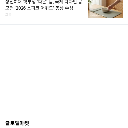
성신여대 학부생 '다온' 팀, 국제 디자인 공
모전 '2026 스파크 어워드' 동상 수상
교육
글로벌마켓