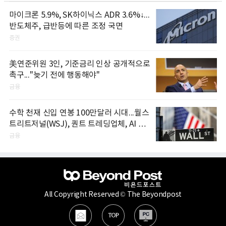
마이크론 5.9%, SK하이닉스 ADR 3.6%↓...
반도체주, 급반등에 따른 조정 국면
증권
美연준위원 3인, 기준금리 인상 공개적으로
촉구..."늦기 전에 행동해야"
금융
수학 천재 신입 연봉 100만달러 시대...월스
트리트저널(WSJ), 퀀트 트레딩업체, AI 기
업들 인재 확보 경쟁
금융
All Copyright Reserved © The Beyondpost