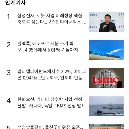
인기 기사
1
삼성전자, 로봇 사업 미래성장 핵심
축으로 삼는다...보스턴다이내믹스 출
신 이동건 부사장, 로보틱스 전략팀장
으로 선임
2
블랙록, 에코프로 지분 추가 확
보...4.95%에서 5.01%로 높아져
3
필라델피아반도체지수 2.2%, 마이크
론 0.94%↑...반도체주, 일제히 반등
4
한화오션, 캐나다 잠수함 사업 선정
불발...캐나다, 독일 TKMS 선정 발표
5
백양숯불갈비, 울산꽃바위점 오픈...