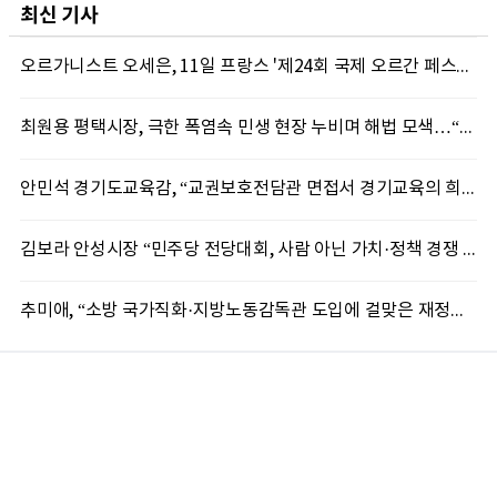
최신 기사
오르가니스트 오세은, 11일 프랑스 '제24회 국제 오르간 페스티벌' 초청 리사이틀 개최
최원용 평택시장, 극한 폭염속 민생 현장 누비며 해법 모색…“현장에 답 있다”
안민석 경기도교육감, “교권보호전담관 면접서 경기교육의 희망 봤다”
김보라 안성시장 “민주당 전당대회, 사람 아닌 가치·정책 경쟁 돼야”
추미애, “소방 국가직화·지방노동감독관 도입에 걸맞은 재정체계 완성해야”