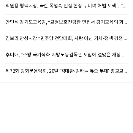
최원용 평택시장, 극한 폭염속 민생 현장 누비며 해법 모색…“현장에 답 있다”
안민석 경기도교육감, “교권보호전담관 면접서 경기교육의 희망 봤다”
김보라 안성시장 “민주당 전당대회, 사람 아닌 가치·정책 경쟁 돼야”
추미애, “소방 국가직화·지방노동감독관 도입에 걸맞은 재정체계 완성해야”
제72회 광화문음악회, 20일 '김대환·김하늘 듀오 무대' 종교교회서 무료 개최