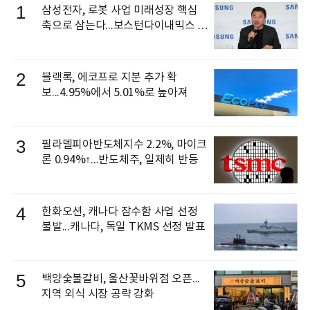
1
삼성전자, 로봇 사업 미래성장 핵심
축으로 삼는다...보스턴다이내믹스 출
신 이동건 부사장, 로보틱스 전략팀장
으로 선임
2
블랙록, 에코프로 지분 추가 확
보...4.95%에서 5.01%로 높아져
3
필라델피아반도체지수 2.2%, 마이크
론 0.94%↑...반도체주, 일제히 반등
4
한화오션, 캐나다 잠수함 사업 선정
불발...캐나다, 독일 TKMS 선정 발표
5
백양숯불갈비, 울산꽃바위점 오픈...
지역 외식 시장 공략 강화