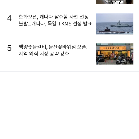
4
한화오션, 캐나다 잠수함 사업 선정
불발...캐나다, 독일 TKMS 선정 발표
5
백양숯불갈비, 울산꽃바위점 오픈...
지역 외식 시장 공략 강화