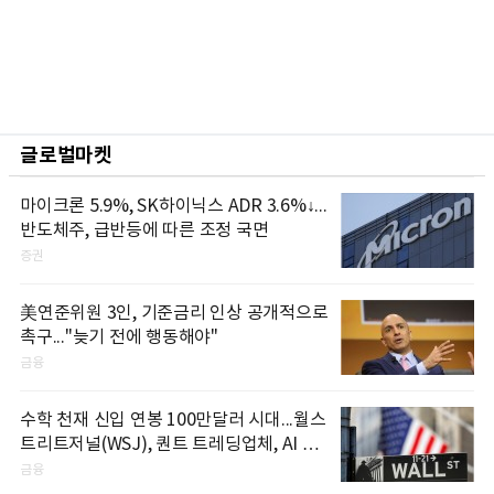
글로벌마켓
마이크론 5.9%, SK하이닉스 ADR 3.6%↓...
반도체주, 급반등에 따른 조정 국면
증권
美연준위원 3인, 기준금리 인상 공개적으로
촉구..."늦기 전에 행동해야"
금융
수학 천재 신입 연봉 100만달러 시대...월스
트리트저널(WSJ), 퀀트 트레딩업체, AI 기
업들 인재 확보 경쟁
금융