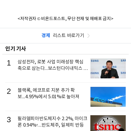
<저작권자 © 비욘드포스트, 무단 전재 및 재배포 금지>
경제
리스트 바로가기
인기 기사
1
삼성전자, 로봇 사업 미래성장 핵심
축으로 삼는다...보스턴다이내믹스 출
신 이동건 부사장, 로보틱스 전략팀장
으로 선임
2
블랙록, 에코프로 지분 추가 확
보...4.95%에서 5.01%로 높아져
3
필라델피아반도체지수 2.2%, 마이크
론 0.94%↑...반도체주, 일제히 반등