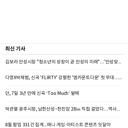
최신 기사
김보라 안성시장 "청소년의 성장이 곧 안성의 미래"…'안성맞춤 스터디랩 구포' 첫걸음
다영X박재범, 신곡 'FLIRTY' 강렬한 '엠카운트다운' 첫 무대…7일 '뮤직뱅크' 출격
던, 7일 3년 만에 신곡 ‘Too Much’ 발매
박관열 광주시장, 남한산성~천진암 28㎞ 직접 걸었다…역사문화 둘레길 조성 '속도'
8월 팝업 331건 집계...애니·게임·아티스트 콘텐츠 잇달아