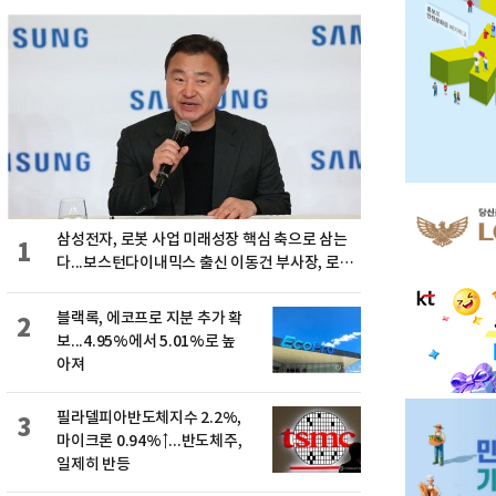
삼성전자, 로봇 사업 미래성장 핵심 축으로 삼는
1
다...보스턴다이내믹스 출신 이동건 부사장, 로보
틱스 전략팀장으로 선임
블랙록, 에코프로 지분 추가 확
2
보...4.95%에서 5.01%로 높
아져
필라델피아반도체지수 2.2%,
3
마이크론 0.94%↑...반도체주,
일제히 반등