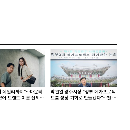
터 데일리까지"…마운티
박관열 광주시장 "정부 메가프로젝
코어 트렌드 여름 신제품
트를 성장 기회로 만들겠다"…첫 시
정토론회 개최