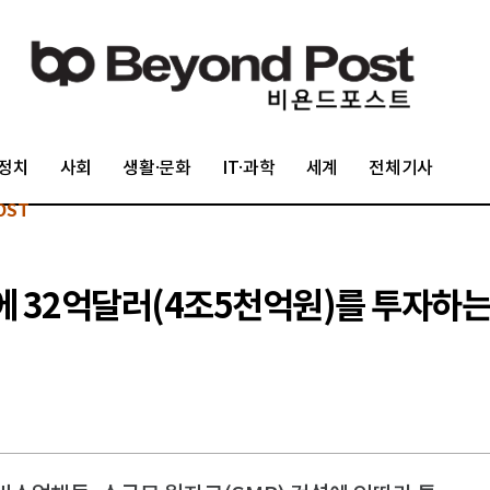
정치
사회
생활·문화
IT·과학
세계
전체기사
OST
 32억달러(4조5천억원)를 투자하는