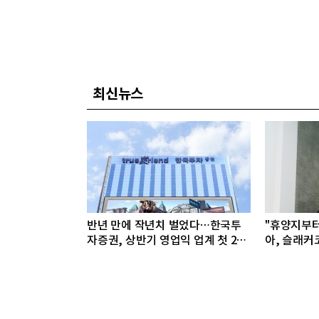
최신뉴스
반년 만에 작년치 벌었다…한국투
"휴양지부
자증권, 상반기 영업익 업계 첫 2조
아, 슬래커
돌파
선봬