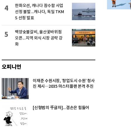
한화오션, 캐나다 잠수함 사업
4
선정 불발...캐나다, 독일 TKM
S 선정 발표
백양숯불갈비, 울산꽃바위점
5
오픈...지역 외식 시장 공략 강
화
오피니언
이재준 수원시장, ‘창업도시 수원’ 청사
진 제시…2035 마스터플랜 본격 추진
[신형범의 千글자]...겸손은 힘들어