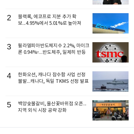
신 이동건 부사장, 로보틱스 전략팀장
으로 선임
2
블랙록, 에코프로 지분 추가 확
보...4.95%에서 5.01%로 높아져
3
필라델피아반도체지수 2.2%, 마이크
론 0.94%↑...반도체주, 일제히 반등
4
한화오션, 캐나다 잠수함 사업 선정
불발...캐나다, 독일 TKMS 선정 발표
5
백양숯불갈비, 울산꽃바위점 오픈...
지역 외식 시장 공략 강화