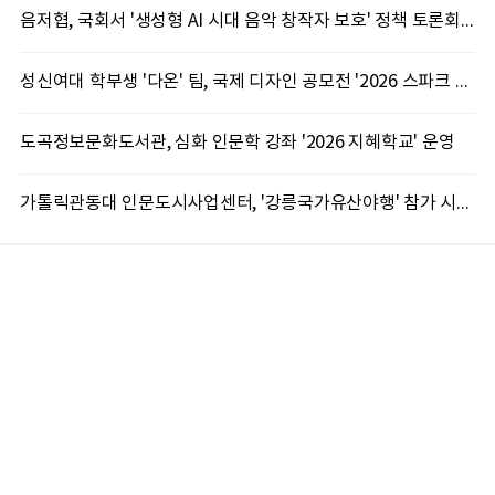
음저협, 국회서 '생성형 AI 시대 음악 창작자 보호' 정책 토론회 10일 개최
성신여대 학부생 '다온' 팀, 국제 디자인 공모전 '2026 스파크 어워드' 동상 수상
도곡정보문화도서관, 심화 인문학 강좌 '2026 지혜학교' 운영
가톨릭관동대 인문도시사업센터, '강릉국가유산야행' 참가 시민 15명 모집