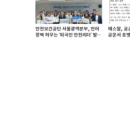
안전보건공단 서울광역본부, 언어
에스알, 공공
장벽 허무는 ‘외국인 안전리더’ 발대
공문서 포맷
식 개최