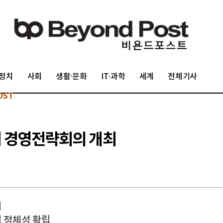
정치
사회
생활·문화
IT·과학
세계
전체기사
OST
기 경영전략회의 개최
의
협 정체성 확립