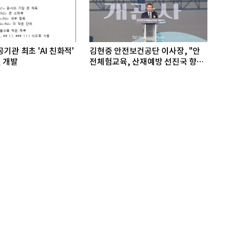
기관 최초 'AI 친화적'
김현중 안전보건공단 이사장, "안
 개발
전체험교육, 산재예방 선진국 향한
첫걸음"