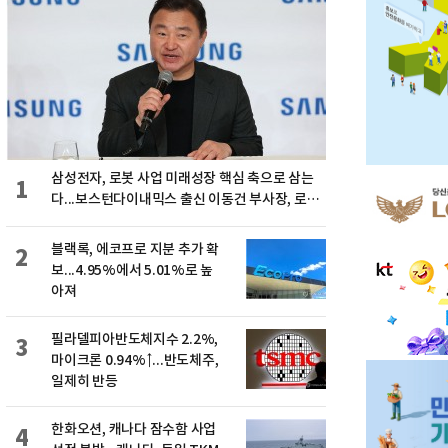
삼성전자, 로봇 사업 미래성장 핵심 축으로 삼는
1
다...보스턴다이내믹스 출신 이동건 부사장, 로보
틱스 전략팀장으로 선임
블랙록, 에코프로 지분 추가 확
2
보...4.95%에서 5.01%로 높
아져
필라델피아반도체지수 2.2%,
3
마이크론 0.94%↑...반도체주,
일제히 반등
한화오션, 캐나다 잠수함 사업
4