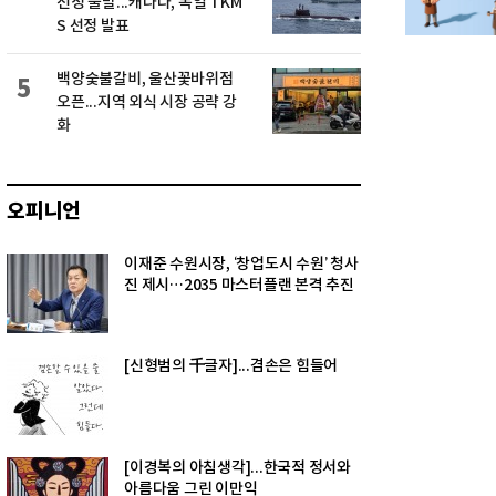
선정 불발...캐나다, 독일 TKM
S 선정 발표
백양숯불갈비, 울산꽃바위점
5
오픈...지역 외식 시장 공략 강
화
오피니언
이재준 수원시장, ‘창업도시 수원’ 청사
진 제시…2035 마스터플랜 본격 추진
[신형범의 千글자]...겸손은 힘들어
[이경복의 아침생각]...한국적 정서와
아름다움 그린 이만익