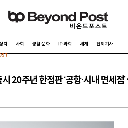
정치
사회
생활·문화
IT·과학
세계
전체기사
OST
출시 20주년 한정판 ‘공항·시내 면세점’