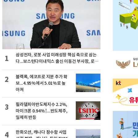
삼성전자, 로봇 사업 미래성장 핵심 축으로 삼는
1
다...보스턴다이내믹스 출신 이동건 부사장, 로보
틱스 전략팀장으로 선임
블랙록, 에코프로 지분 추가 확
2
보...4.95%에서 5.01%로 높
아져
필라델피아반도체지수 2.2%,
3
마이크론 0.94%↑...반도체주,
일제히 반등
한화오션, 캐나다 잠수함 사업
4