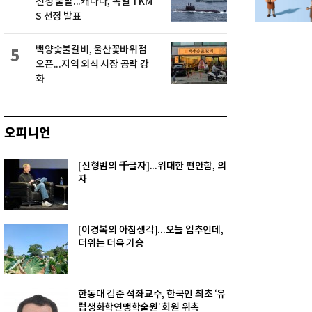
선정 불발...캐나다, 독일 TKM
S 선정 발표
백양숯불갈비, 울산꽃바위점
5
오픈...지역 외식 시장 공략 강
화
오피니언
[신형범의 千글자]...위대한 편안함, 의
자
[이경복의 아침생각]...오늘 입추인데,
더위는 더욱 기승
한동대 김준 석좌교수, 한국인 최초 ‘유
럽생화학연맹학술원’ 회원 위촉