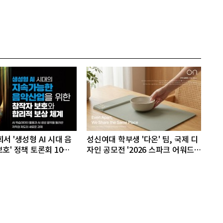
서 '생성형 AI 시대 음
성신여대 학부생 '다온' 팀, 국제 디
호' 정책 토론회 10일
자인 공모전 '2026 스파크 어워드'
동상 수상