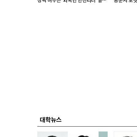
장벽 허무는 ‘외국인 안전리더’ 발대
공문서 포맷
식 개최
대학뉴스