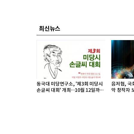
최신뉴스
동국대 미당연구소, '제3회 미당시
음저협, 국회
손글씨 대회' 개최…10월 12일까지
악 창작자 보
접수
개최