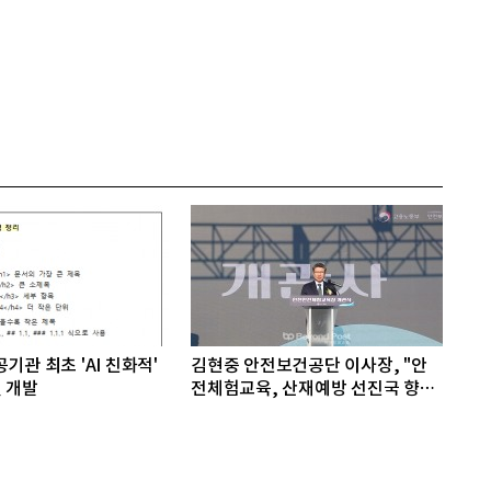
기관 최초 'AI 친화적'
김현중 안전보건공단 이사장, "안
 개발
전체험교육, 산재예방 선진국 향한
첫걸음"