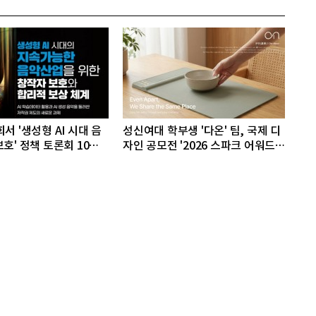
서 '생성형 AI 시대 음
성신여대 학부생 '다온' 팀, 국제 디
호' 정책 토론회 10일
자인 공모전 '2026 스파크 어워드'
동상 수상