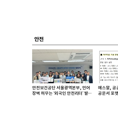
안전
안전보건공단 서울광역본부, 언어
에스알, 공공
장벽 허무는 ‘외국인 안전리더’ 발대
공문서 포맷
식 개최