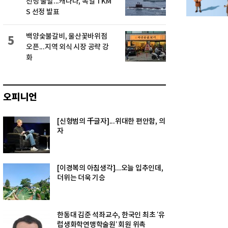
선정 불발...캐나다, 독일 TKM
S 선정 발표
백양숯불갈비, 울산꽃바위점
5
오픈...지역 외식 시장 공략 강
화
오피니언
[신형범의 千글자]...위대한 편안함, 의
자
[이경복의 아침생각]...오늘 입추인데,
더위는 더욱 기승
한동대 김준 석좌교수, 한국인 최초 ‘유
럽생화학연맹학술원’ 회원 위촉