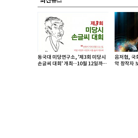
최신뉴스
동국대 미당연구소, '제3회 미당시
음저협, 국회
손글씨 대회' 개최…10월 12일까지
악 창작자 보
접수
개최