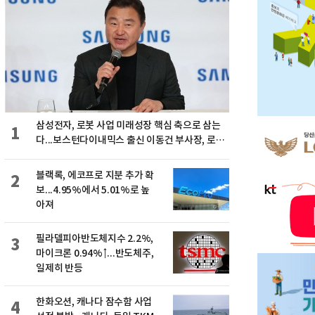
삼성전자, 로봇 사업 미래성장 핵심 축으로 삼는
1
다...보스턴다이내믹스 출신 이동건 부사장, 로보
틱스 전략팀장으로 선임
블랙록, 에코프로 지분 추가 확
2
보...4.95%에서 5.01%로 높
아져
필라델피아반도체지수 2.2%,
3
마이크론 0.94%↑...반도체주,
일제히 반등
한화오션, 캐나다 잠수함 사업
4