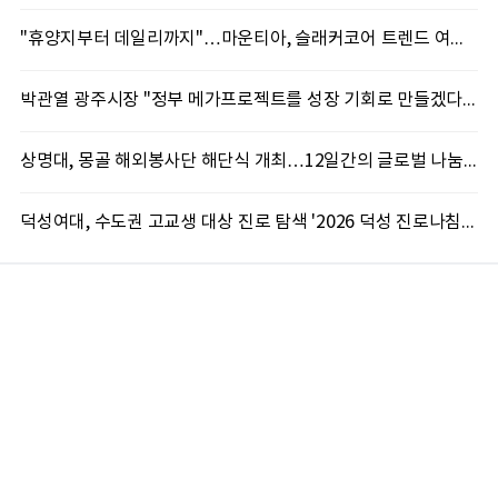
"휴양지부터 데일리까지"…마운티아, 슬래커코어 트렌드 여름 신제품 선봬
박관열 광주시장 "정부 메가프로젝트를 성장 기회로 만들겠다"…첫 시정토론회 개최
상명대, 몽골 해외봉사단 해단식 개최…12일간의 글로벌 나눔 성료
덕성여대, 수도권 고교생 대상 진로 탐색 '2026 덕성 진로나침판' 개최