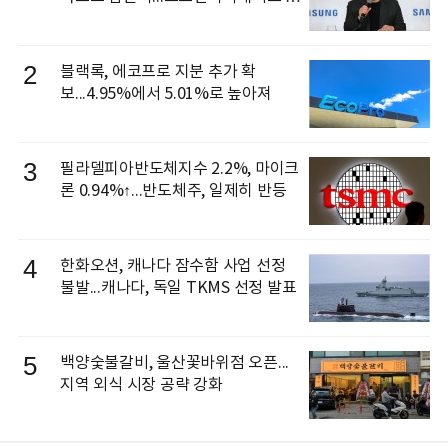
신 이동건 부사장, 로보틱스 전략팀장
으로 선임
2
블랙록, 에코프로 지분 추가 확
보...4.95%에서 5.01%로 높아져
3
필라델피아반도체지수 2.2%, 마이크
론 0.94%↑...반도체주, 일제히 반등
4
한화오션, 캐나다 잠수함 사업 선정
불발...캐나다, 독일 TKMS 선정 발표
5
백양숯불갈비, 울산꽃바위점 오픈...
지역 외식 시장 공략 강화