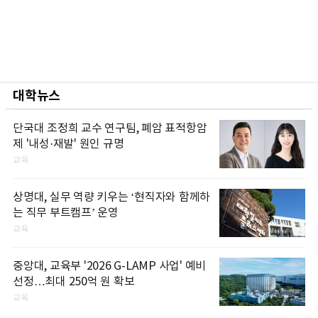
대학뉴스
단국대 조정희 교수 연구팀, 폐암 표적항암
제 '내성·재발' 원인 규명
교육
상명대, 실무 역량 키우는 ‘현직자와 함께하
는 직무 부트캠프’ 운영
교육
중앙대, 교육부 '2026 G-LAMP 사업' 예비
선정…최대 250억 원 확보
교육