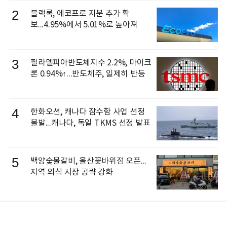
2
블랙록, 에코프로 지분 추가 확
보...4.95%에서 5.01%로 높아져
3
필라델피아반도체지수 2.2%, 마이크
론 0.94%↑...반도체주, 일제히 반등
4
한화오션, 캐나다 잠수함 사업 선정
불발...캐나다, 독일 TKMS 선정 발표
5
백양숯불갈비, 울산꽃바위점 오픈...
지역 외식 시장 공략 강화