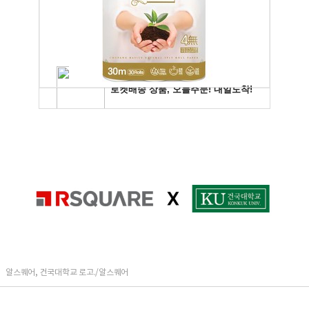
알스퀘어, 건국대학교 로고./알스퀘어