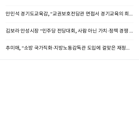
안민석 경기도교육감, “교권보호전담관 면접서 경기교육의 희망 봤다”
김보라 안성시장 “민주당 전당대회, 사람 아닌 가치·정책 경쟁 돼야”
추미애, “소방 국가직화·지방노동감독관 도입에 걸맞은 재정체계 완성해야”