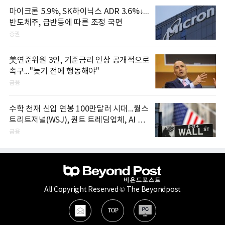
마이크론 5.9%, SK하이닉스 ADR 3.6%↓...
반도체주, 급반등에 따른 조정 국면
증권
美연준위원 3인, 기준금리 인상 공개적으로
촉구..."늦기 전에 행동해야"
금융
수학 천재 신입 연봉 100만달러 시대...월스
트리트저널(WSJ), 퀀트 트레딩업체, AI 기
업들 인재 확보 경쟁
금융
All Copyright Reserved © The Beyondpost