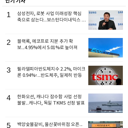
인기 기사
1
삼성전자, 로봇 사업 미래성장 핵심
축으로 삼는다...보스턴다이내믹스 출
신 이동건 부사장, 로보틱스 전략팀장
으로 선임
2
블랙록, 에코프로 지분 추가 확
보...4.95%에서 5.01%로 높아져
3
필라델피아반도체지수 2.2%, 마이크
론 0.94%↑...반도체주, 일제히 반등
4
한화오션, 캐나다 잠수함 사업 선정
불발...캐나다, 독일 TKMS 선정 발표
5
백양숯불갈비, 울산꽃바위점 오픈...