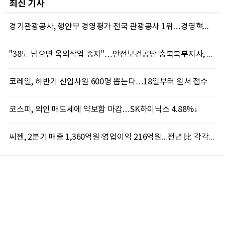
최신 기사
경기관광공사, 행안부 경영평가 전국 관광공사 1위…경영혁신 성과 인정
"38도 넘으면 옥외작업 중지"…안전보건공단 충북북부지사, 코레일과 폭염 예방 캠페인
코레일, 하반기 신입사원 600명 뽑는다…18일부터 원서 접수
코스피, 외인 매도세에 약보합 마감…SK하이닉스 4.88%↓
씨젠, 2분기 매출 1,360억원·영업이익 216억원...전년 比 각각 19.2%·586.4% 증가