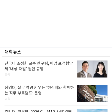
대학뉴스
단국대 조정희 교수 연구팀, 폐암 표적항암
제 '내성·재발' 원인 규명
교육
상명대, 실무 역량 키우는 ‘현직자와 함께하
는 직무 부트캠프’ 운영
교육
중앙대, 교육부 '2026 G-LAMP 사업' 예비