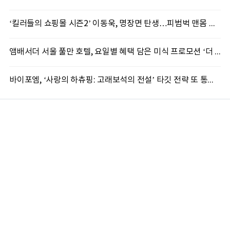
‘킬러들의 쇼핑몰 시즌2’ 이동욱, 명장면 탄생…피범벅 맨몸 액션 ‘감탄’
앰배서더 서울 풀만 호텔, 요일별 혜택 담은 미식 프로모션 ‘더 킹스 : 다이닝 프리빌리지즈’ 선봬
바이포엠, ‘사랑의 하츄핑: 고래보석의 전설’ 타깃 전략 또 통했다