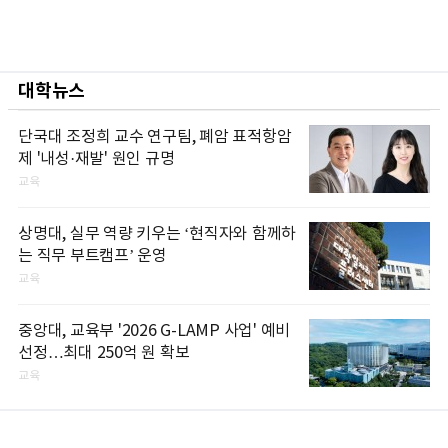
대학뉴스
단국대 조정희 교수 연구팀, 폐암 표적항암
제 '내성·재발' 원인 규명
교육
상명대, 실무 역량 키우는 ‘현직자와 함께하
는 직무 부트캠프’ 운영
교육
중앙대, 교육부 '2026 G-LAMP 사업' 예비
선정…최대 250억 원 확보
교육