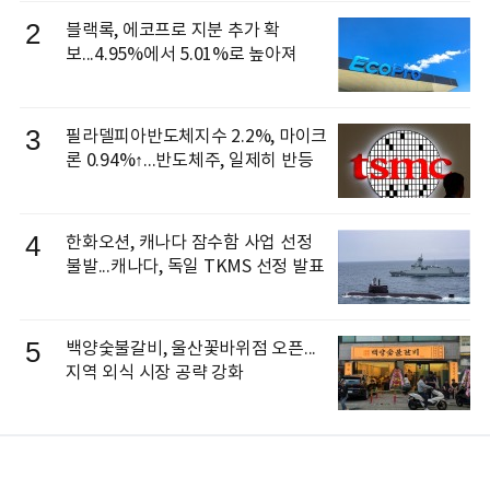
2
블랙록, 에코프로 지분 추가 확
보...4.95%에서 5.01%로 높아져
3
필라델피아반도체지수 2.2%, 마이크
론 0.94%↑...반도체주, 일제히 반등
4
한화오션, 캐나다 잠수함 사업 선정
불발...캐나다, 독일 TKMS 선정 발표
5
백양숯불갈비, 울산꽃바위점 오픈...
지역 외식 시장 공략 강화