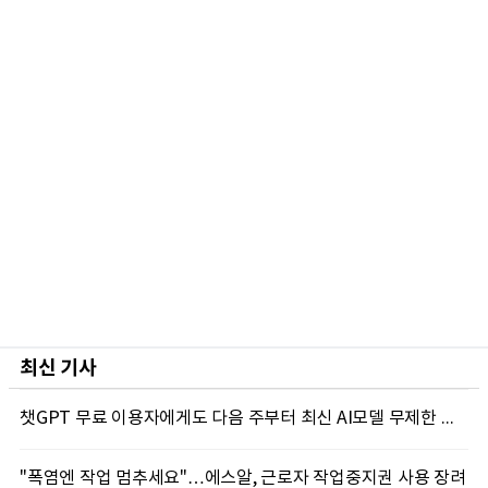
최신 기사
챗GPT 무료 이용자에게도 다음 주부터 최신 AI모델 무제한 제공...오픈AI, GPT-5.6 '루나' 모델 제한없이 제공키로
"폭염엔 작업 멈추세요"…에스알, 근로자 작업중지권 사용 장려