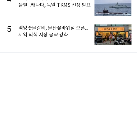
불발...캐나다, 독일 TKMS 선정 발표
5
백양숯불갈비, 울산꽃바위점 오픈...
지역 외식 시장 공략 강화