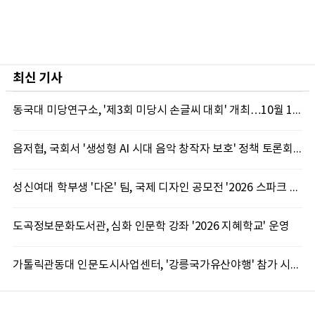
최신 기사
동국대 미당연구소, '제3회 미당시 손글씨 대회' 개최…10월 12일까지 접수
음저협, 국회서 '생성형 AI 시대 음악 창작자 보호' 정책 토론회 10일 개최
성신여대 학부생 '다온' 팀, 국제 디자인 공모전 '2026 스파크 어워드' 동상 수상
도곡정보문화도서관, 심화 인문학 강좌 '2026 지혜학교' 운영
가톨릭관동대 인문도시사업센터, '강릉국가유산야행' 참가 시민 15명 모집