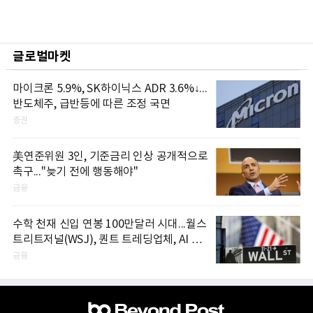
글로벌마켓
마이크론 5.9%, SK하이닉스 ADR 3.6%↓...
반도체주, 급반등에 따른 조정 국면
증권
美연준위원 3인, 기준금리 인상 공개적으로
촉구..."늦기 전에 행동해야"
금융
수학 천재 신입 연봉 100만달러 시대...월스
트리트저널(WSJ), 퀀트 트레딩업체, AI 기
업들 인재 확보 경쟁
금융