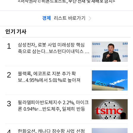
<저작권자 © 비욘드포스트, 무단 전재 및 재배포 금지>
경제
리스트 바로가기
인기 기사
1
삼성전자, 로봇 사업 미래성장 핵심
축으로 삼는다...보스턴다이내믹스 출
신 이동건 부사장, 로보틱스 전략팀장
으로 선임
2
블랙록, 에코프로 지분 추가 확
보...4.95%에서 5.01%로 높아져
3
필라델피아반도체지수 2.2%, 마이크
론 0.94%↑...반도체주, 일제히 반등
4
한화오션, 캐나다 잠수함 사업 선정