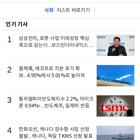
사회
리스트 바로가기
인기 기사
1
삼성전자, 로봇 사업 미래성장 핵심
축으로 삼는다...보스턴다이내믹스 출
신 이동건 부사장, 로보틱스 전략팀장
으로 선임
2
블랙록, 에코프로 지분 추가 확
보...4.95%에서 5.01%로 높아져
3
필라델피아반도체지수 2.2%, 마이크
론 0.94%↑...반도체주, 일제히 반등
4
한화오션, 캐나다 잠수함 사업 선정
불발...캐나다, 독일 TKMS 선정 발표