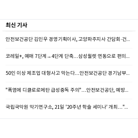
최신 기사
안전보건공단 김인우 경영기획이사, 고양파주지사 간담회·건설현장 폭염 현장경영
코레일+, 예매 7단계→4단계 단축…삼성월렛 연동으로 편의성↑
50인 이상 제조업 대형사고 막는다…안전보건공단 경기남부지사, 특별교육 실시
"폭염에 디클로로메탄 급성중독 주의"…안전보건공단, 예방수칙 준수 당부
국립국악원 악기연구소, 21일 '20주년 학술 세미나' 개최…"고악기 복원에서 AI까지"