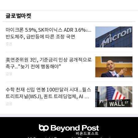
글로벌마켓
마이크론 5.9%, SK하이닉스 ADR 3.6%↓...
반도체주, 급반등에 따른 조정 국면
증권
美연준위원 3인, 기준금리 인상 공개적으로
촉구..."늦기 전에 행동해야"
금융
수학 천재 신입 연봉 100만달러 시대...월스
트리트저널(WSJ), 퀀트 트레딩업체, AI 기
업들 인재 확보 경쟁
금융