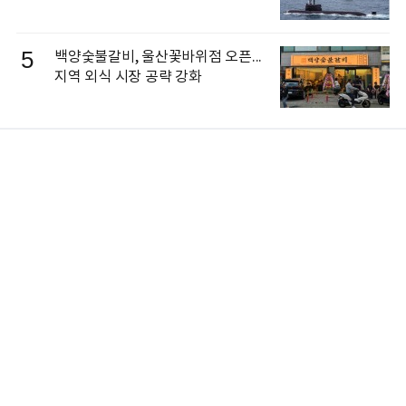
5
백양숯불갈비, 울산꽃바위점 오픈...
지역 외식 시장 공략 강화