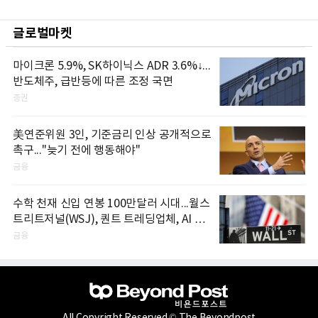
글로벌마켓
마이크론 5.9%, SK하이닉스 ADR 3.6%↓...
반도체주, 급반등에 따른 조정 국면
증권
美연준위원 3인, 기준금리 인상 공개적으로
촉구..."늦기 전에 행동해야"
금융
수학 천재 신입 연봉 100만달러 시대...월스
트리트저널(WSJ), 퀀트 트레딩업체, AI 기
업들 인재 확보 경쟁
금융
All Copyright Reserved © The Beyondpost