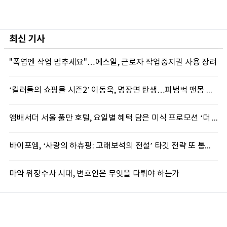
최신 기사
"폭염엔 작업 멈추세요"…에스알, 근로자 작업중지권 사용 장려
‘킬러들의 쇼핑몰 시즌2’ 이동욱, 명장면 탄생…피범벅 맨몸 액션 ‘감탄’
앰배서더 서울 풀만 호텔, 요일별 혜택 담은 미식 프로모션 ‘더 킹스 : 다이닝 프리빌리지즈’ 선봬
바이포엠, ‘사랑의 하츄핑: 고래보석의 전설’ 타깃 전략 또 통했다
마약 위장수사 시대, 변호인은 무엇을 다퉈야 하는가