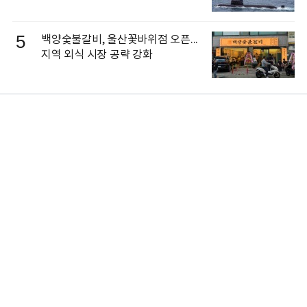
5
백양숯불갈비, 울산꽃바위점 오픈...
지역 외식 시장 공략 강화