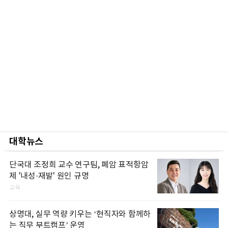
대학뉴스
단국대 조정희 교수 연구팀, 폐암 표적항암
제 '내성·재발' 원인 규명
교육
상명대, 실무 역량 키우는 ‘현직자와 함께하
는 직무 부트캠프’ 운영