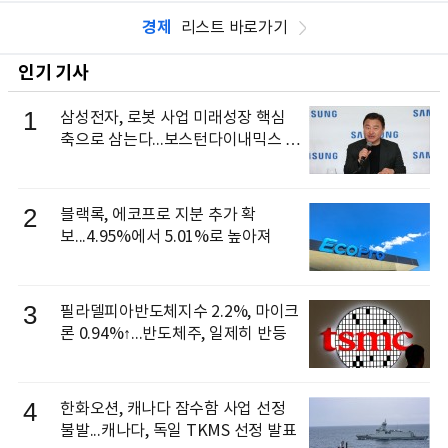
경제
리스트 바로가기
인기 기사
1
삼성전자, 로봇 사업 미래성장 핵심
축으로 삼는다...보스턴다이내믹스 출
신 이동건 부사장, 로보틱스 전략팀장
으로 선임
2
블랙록, 에코프로 지분 추가 확
보...4.95%에서 5.01%로 높아져
3
필라델피아반도체지수 2.2%, 마이크
론 0.94%↑...반도체주, 일제히 반등
4
한화오션, 캐나다 잠수함 사업 선정
불발...캐나다, 독일 TKMS 선정 발표