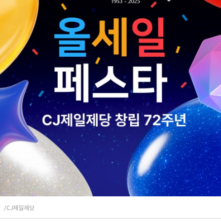
/CJ제일제당