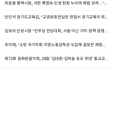
최원용 평택시장, 극한 폭염속 민생 현장 누비며 해법 모색…“현장에 답 있다”
안민석 경기도교육감, “교권보호전담관 면접서 경기교육의 희망 봤다”
김보라 안성시장 “민주당 전당대회, 사람 아닌 가치·정책 경쟁 돼야”
추미애, “소방 국가직화·지방노동감독관 도입에 걸맞은 재정체계 완성해야”
제72회 광화문음악회, 20일 '김대환·김하늘 듀오 무대' 종교교회서 무료 개최