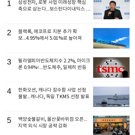
1
삼성전자, 로봇 사업 미래성장 핵심
축으로 삼는다...보스턴다이내믹스 출
신 이동건 부사장, 로보틱스 전략팀장
으로 선임
2
블랙록, 에코프로 지분 추가 확
보...4.95%에서 5.01%로 높아져
3
필라델피아반도체지수 2.2%, 마이크
론 0.94%↑...반도체주, 일제히 반등
4
한화오션, 캐나다 잠수함 사업 선정
불발...캐나다, 독일 TKMS 선정 발표
5
백양숯불갈비, 울산꽃바위점 오픈...
지역 외식 시장 공략 강화