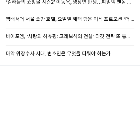
‘킬러들의 쇼핑몰 시즌2’ 이동욱, 명장면 탄생…피범벅 맨몸 액션 ‘감탄’
앰배서더 서울 풀만 호텔, 요일별 혜택 담은 미식 프로모션 ‘더 킹스 : 다이닝 프리빌리지즈’ 선봬
바이포엠, ‘사랑의 하츄핑: 고래보석의 전설’ 타깃 전략 또 통했다
마약 위장수사 시대, 변호인은 무엇을 다퉈야 하는가