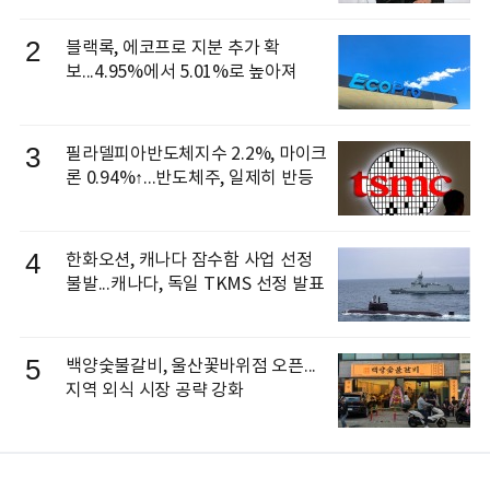
으로 선임
2
블랙록, 에코프로 지분 추가 확
보...4.95%에서 5.01%로 높아져
3
필라델피아반도체지수 2.2%, 마이크
론 0.94%↑...반도체주, 일제히 반등
4
한화오션, 캐나다 잠수함 사업 선정
불발...캐나다, 독일 TKMS 선정 발표
5
백양숯불갈비, 울산꽃바위점 오픈...
지역 외식 시장 공략 강화