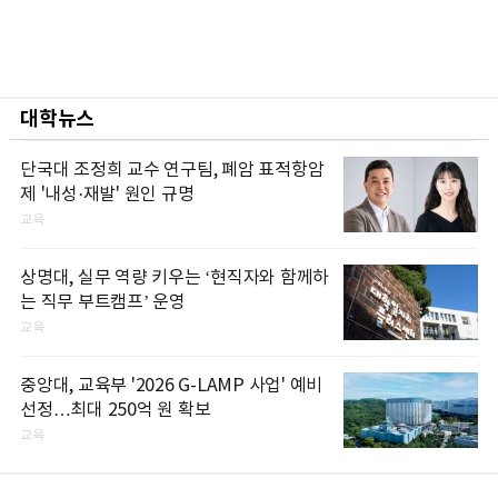
대학뉴스
단국대 조정희 교수 연구팀, 폐암 표적항암
제 '내성·재발' 원인 규명
교육
상명대, 실무 역량 키우는 ‘현직자와 함께하
는 직무 부트캠프’ 운영
교육
중앙대, 교육부 '2026 G-LAMP 사업' 예비
선정…최대 250억 원 확보
교육