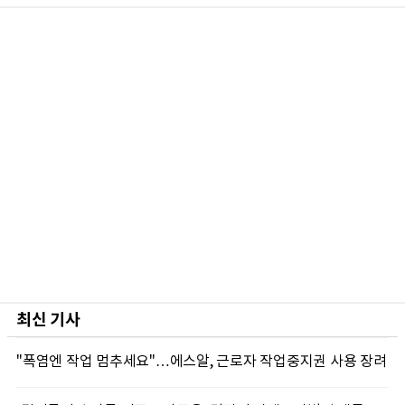
최신 기사
"폭염엔 작업 멈추세요"…에스알, 근로자 작업중지권 사용 장려