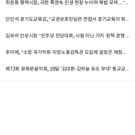
최원용 평택시장, 극한 폭염속 민생 현장 누비며 해법 모색…“현장에 답 있다”
안민석 경기도교육감, “교권보호전담관 면접서 경기교육의 희망 봤다”
김보라 안성시장 “민주당 전당대회, 사람 아닌 가치·정책 경쟁 돼야”
추미애, “소방 국가직화·지방노동감독관 도입에 걸맞은 재정체계 완성해야”
제72회 광화문음악회, 20일 '김대환·김하늘 듀오 무대' 종교교회서 무료 개최