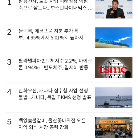
1
삼성전자, 로봇 사업 미래성장 핵심
축으로 삼는다...보스턴다이내믹스 출
신 이동건 부사장, 로보틱스 전략팀장
으로 선임
2
블랙록, 에코프로 지분 추가 확
보...4.95%에서 5.01%로 높아져
3
필라델피아반도체지수 2.2%, 마이크
론 0.94%↑...반도체주, 일제히 반등
4
한화오션, 캐나다 잠수함 사업 선정
불발...캐나다, 독일 TKMS 선정 발표
5
백양숯불갈비, 울산꽃바위점 오픈...
지역 외식 시장 공략 강화