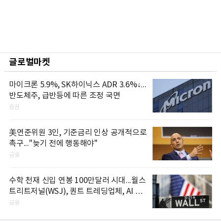
글로벌마켓
마이크론 5.9%, SK하이닉스 ADR 3.6%↓...
반도체주, 급반등에 따른 조정 국면
증권
美연준위원 3인, 기준금리 인상 공개적으로
촉구..."늦기 전에 행동해야"
금융
수학 천재 신입 연봉 100만달러 시대...월스
트리트저널(WSJ), 퀀트 트레딩업체, AI 기
업들 인재 확보 경쟁
금융