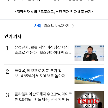
<저작권자 © 비욘드포스트, 무단 전재 및 재배포 금지>
사회
리스트 바로가기
인기 기사
1
삼성전자, 로봇 사업 미래성장 핵심
축으로 삼는다...보스턴다이내믹스 출
신 이동건 부사장, 로보틱스 전략팀장
으로 선임
2
블랙록, 에코프로 지분 추가 확
보...4.95%에서 5.01%로 높아져
3
필라델피아반도체지수 2.2%, 마이크
론 0.94%↑...반도체주, 일제히 반등