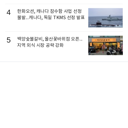
4
한화오션, 캐나다 잠수함 사업 선정
불발...캐나다, 독일 TKMS 선정 발표
5
백양숯불갈비, 울산꽃바위점 오픈...
지역 외식 시장 공략 강화