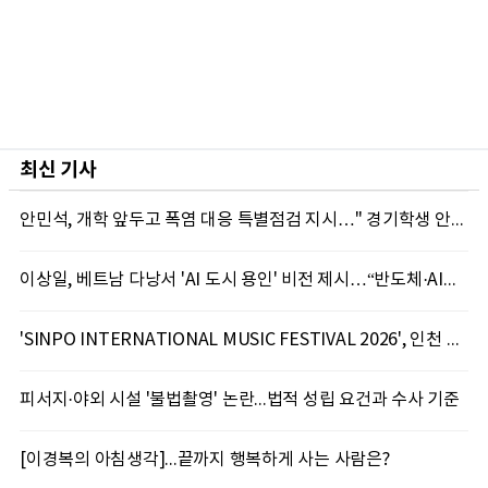
최신 기사
안민석, 개학 앞두고 폭염 대응 특별점검 지시…" 경기학생 안전 최우선"
이상일, 베트남 다낭서 'AI 도시 용인' 비전 제시…“반도체·AI로 시민 삶 바꾼다”
'SINPO INTERNATIONAL MUSIC FESTIVAL 2026', 인천 신포서 국제 음악축제 개최
피서지·야외 시설 '불법촬영' 논란...법적 성립 요건과 수사 기준
[이경복의 아침생각]...끝까지 행복하게 사는 사람은?