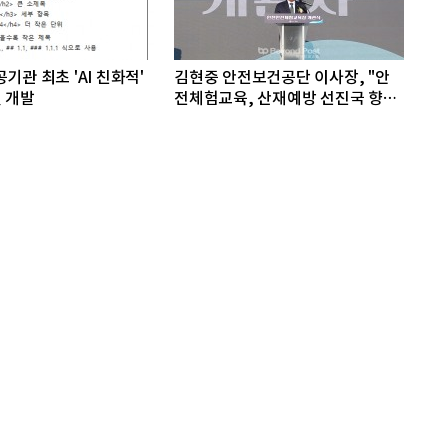
기관 최초 'AI 친화적'
김현중 안전보건공단 이사장, "안
 개발
전체험교육, 산재예방 선진국 향한
첫걸음"