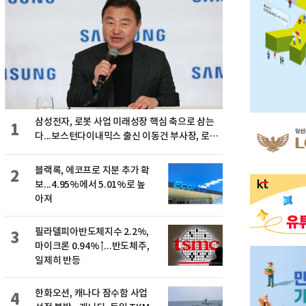
삼성전자, 로봇 사업 미래성장 핵심 축으로 삼는
1
다...보스턴다이내믹스 출신 이동건 부사장, 로보
틱스 전략팀장으로 선임
블랙록, 에코프로 지분 추가 확
2
보...4.95%에서 5.01%로 높
아져
필라델피아반도체지수 2.2%,
3
마이크론 0.94%↑...반도체주,
일제히 반등
한화오션, 캐나다 잠수함 사업
4