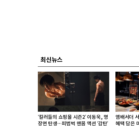
최신뉴스
‘킬러들의 쇼핑몰 시즌2’ 이동욱, 명
앰배서더 서
장면 탄생…피범벅 맨몸 액션 ‘감탄’
혜택 담은 미
다이닝 프리