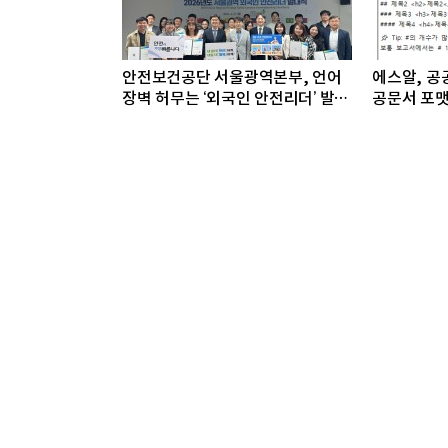
안전보건공단 서울광역본부, 언어
에스알, 공공
장벽 허무는 ‘외국인 안전리더’ 발대
공문서 포맷
식 개최