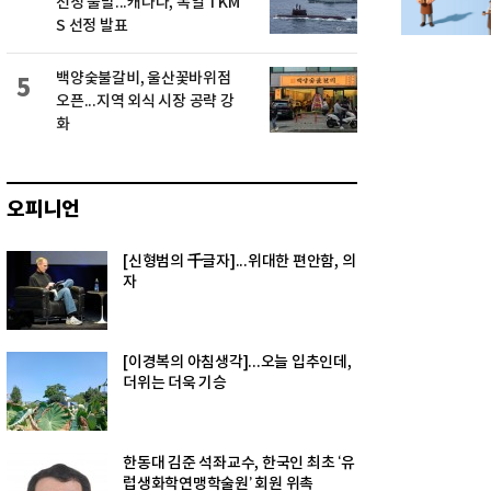
선정 불발...캐나다, 독일 TKM
S 선정 발표
백양숯불갈비, 울산꽃바위점
5
오픈...지역 외식 시장 공략 강
화
오피니언
[신형범의 千글자]...위대한 편안함, 의
자
[이경복의 아침생각]...오늘 입추인데,
더위는 더욱 기승
한동대 김준 석좌교수, 한국인 최초 ‘유
럽생화학연맹학술원’ 회원 위촉