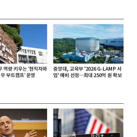
무 역량 키우는 ‘현직자와
중앙대, 교육부 '2026 G-LAMP 사
무 부트캠프’ 운영
업' 예비 선정…최대 250억 원 확보