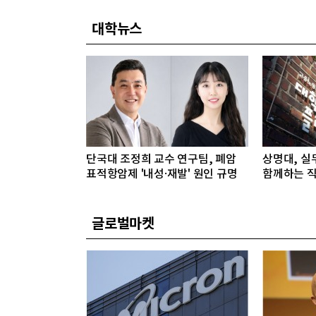
대학뉴스
단국대 조정희 교수 연구팀, 폐암
상명대, 실
표적항암제 '내성·재발' 원인 규명
함께하는 직
글로벌마켓