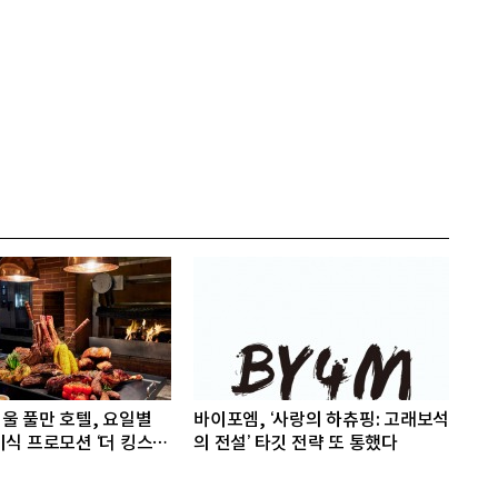
울 풀만 호텔, 요일별
바이포엠, ‘사랑의 하츄핑: 고래보석
식 프로모션 ‘더 킹스 :
의 전설’ 타깃 전략 또 통했다
빌리지즈’ 선봬