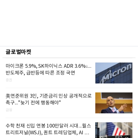
글로벌마켓
마이크론 5.9%, SK하이닉스 ADR 3.6%↓...
반도체주, 급반등에 따른 조정 국면
증권
美연준위원 3인, 기준금리 인상 공개적으로
촉구..."늦기 전에 행동해야"
금융
수학 천재 신입 연봉 100만달러 시대...월스
트리트저널(WSJ), 퀀트 트레딩업체, AI 기