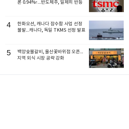
론 0.94%↑...반도체주, 일제히 반등
4
한화오션, 캐나다 잠수함 사업 선정
불발...캐나다, 독일 TKMS 선정 발표
5
백양숯불갈비, 울산꽃바위점 오픈...
지역 외식 시장 공략 강화