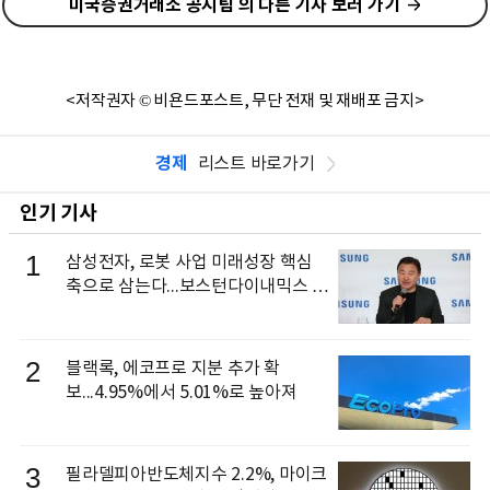
미국증권거래소 공시팀 의 다른 기사 보러 가기
<저작권자 © 비욘드포스트, 무단 전재 및 재배포 금지>
경제
리스트 바로가기
인기 기사
1
삼성전자, 로봇 사업 미래성장 핵심
축으로 삼는다...보스턴다이내믹스 출
신 이동건 부사장, 로보틱스 전략팀장
으로 선임
2
블랙록, 에코프로 지분 추가 확
보...4.95%에서 5.01%로 높아져
3
필라델피아반도체지수 2.2%, 마이크