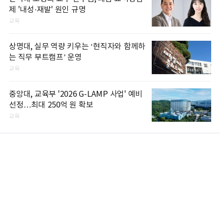
제 '내성·재발' 원인 규명
교육
상명대, 실무 역량 키우는 ‘현직자와 함께하
는 직무 부트캠프’ 운영
교육
중앙대, 교육부 '2026 G-LAMP 사업' 예비
선정…최대 250억 원 확보
교육